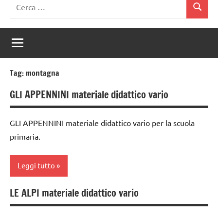
Ricerca
Cerca
per:
Tag:
montagna
GLI APPENNINI materiale didattico vario
GLI APPENNINI materiale didattico vario per la scuola
primaria.
Leggi tutto
LE ALPI materiale didattico vario
classe
3a