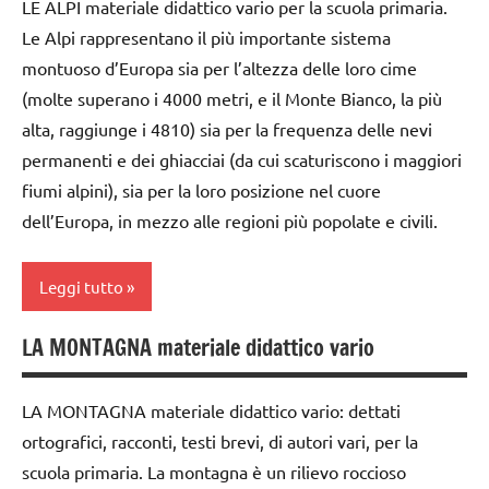
LE ALPI materiale didattico vario per la scuola primaria.
dai
Le Alpi rappresentano il più importante sistema
6
montuoso d’Europa sia per l’altezza delle loro cime
anni
(molte superano i 4000 metri, e il Monte Bianco, la più
dettati
alta, raggiunge i 4810) sia per la frequenza delle nevi
ortografici
permanenti e dei ghiacciai (da cui scaturiscono i maggiori
GEOGRAFIA
fiumi alpini), sia per la loro posizione nel cuore
Italia
dell’Europa, in mezzo alle regioni più popolate e civili.
LINGUAGGIO
Leggi tutto
TUTTI GLI
ARGOMENTI
LA MONTAGNA materiale didattico vario
GEOGRAFIA
PER ETA'
Italia
TUTTI GLI
LA MONTAGNA materiale didattico vario: dettati
ARTICOLI
TUTTI GLI
ortografici, racconti, testi brevi, di autori vari, per la
ARTICOLI
scuola primaria. La montagna è un rilievo roccioso