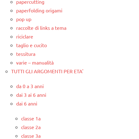
papercutting
paperfolding origami
pop up
raccolte di links a tema
riciclare
taglio e cucito
tessitura
varie – manualità
TUTTI GLI ARGOMENTI PER ETA'
da 0 a 3 anni
dai 3 ai 6 anni
dai 6 anni
classe 1a
classe 2a
classe 3a