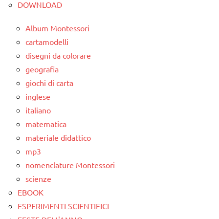
geografia
DOWNLOAD
dettati
Album Montessori
ortografici
cartamodelli
GEOGRAFIA
disegni da colorare
geografia
LINGUAGGIO
giochi di carta
TUTTI GLI
inglese
ARGOMENTI
italiano
PER ETA'
matematica
TUTTI GLI
materiale didattico
ARTICOLI
mp3
nomenclature Montessori
scienze
EBOOK
ESPERIMENTI SCIENTIFICI