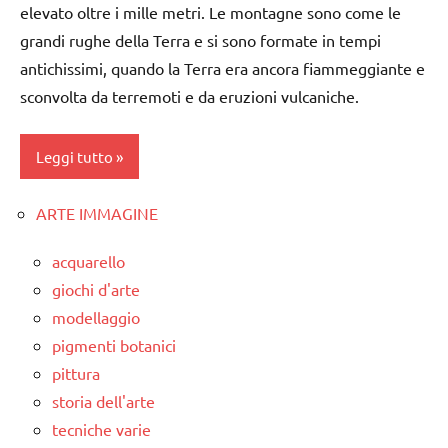
elevato oltre i mille metri. Le montagne sono come le
grandi rughe della Terra e si sono formate in tempi
antichissimi, quando la Terra era ancora fiammeggiante e
sconvolta da terremoti e da eruzioni vulcaniche.
Leggi tutto
ARTE IMMAGINE
ambienti
naturali
acquarello
classe
giochi d'arte
3a
modellaggio
dai
pigmenti botanici
6
pittura
anni
storia dell'arte
dettati /
tecniche varie