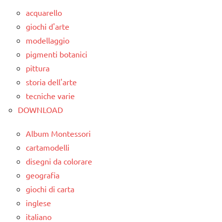
5a
acquarello
dai
giochi d'arte
6
modellaggio
anni
pigmenti botanici
DOWNLOAD
pittura
storia dell'arte
grammatica
tecniche varie
italiano
DOWNLOAD
LINGUAGGIO
Album Montessori
materiale
cartamodelli
didattico
disegni da colorare
TUTTI GLI
geografia
ARGOMENTI
giochi di carta
PER ETA'
inglese
TUTTI GLI
italiano