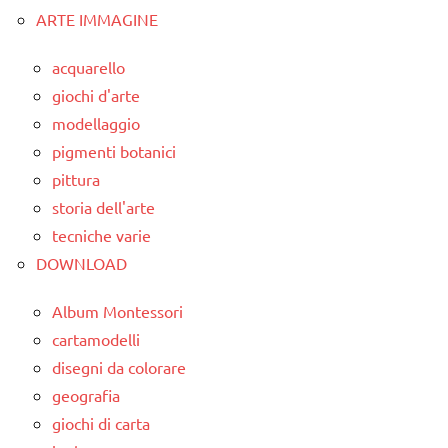
tabelline
ARTE IMMAGINE
cifre e
quantità
TUTTI GLI
acquarello
ARGOMENTI
classe
giochi d'arte
PER ETA'
1a
modellaggio
TUTTI GLI
leggere
pigmenti botanici
ARTICOLI
e
pittura
scrivere
storia dell'arte
i
tecniche varie
numeri
DOWNLOAD
MATEMATICA
Album Montessori
TUTTI GLI
cartamodelli
ARGOMENTI
disegni da colorare
PER ETA'
geografia
TUTTI GLI
giochi di carta
ARTICOLI