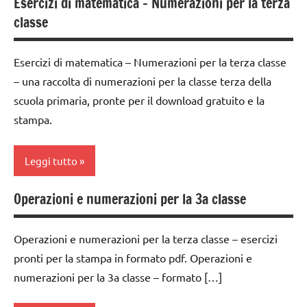
Esercizi di matematica – Numerazioni per la terza
addizione
classe
classe
2a
Esercizi di matematica – Numerazioni per la terza classe
dai
– una raccolta di numerazioni per la classe terza della
6
scuola primaria, pronte per il download gratuito e la
anni
stampa.
DOWNLOAD
MATEMATICA
Leggi tutto
matematica
Operazioni e numerazioni per la 3a classe
classe
materiale
3a
didattico
Operazioni e numerazioni per la terza classe – esercizi
DOWNLOAD
moltiplicazione
pronti per la stampa in formato pdf. Operazioni e
matematica
numerazioni per la 3a classe – formato […]
sottrazione
materiale
tabelline