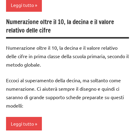
didattico
Leggi tutto
TUTTI GLI
TUTTI GLI
ARGOMENTI
Numerazione oltre il 10, la decina e il valore
ARGOMENTI
addizione
PER ETA'
PER ETA'
relativo delle cifre
classe
TUTTI GLI
TUTTI GLI
3a
ARTICOLI
ARTICOLI
Numerazione oltre il 10, la decina e il valore relativo
divisione
delle cifre in prima classe della scuola primaria, secondo il
metodo globale.
DOWNLOAD
matematica
Eccoci al superamento della decina, ma soltanto come
MATEMATICA
numerazione. Ci aiuterà sempre il disegno e quindi ci
saranno di grande supporto schede preparate su questi
materiale
modelli:
didattico
moltiplicazione
Leggi tutto
sottrazione