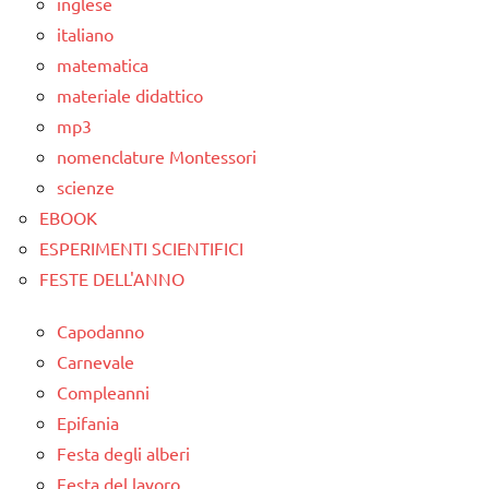
inglese
unità
italiano
decine
matematica
centinaia
materiale didattico
mp3
nomenclature Montessori
scienze
EBOOK
ESPERIMENTI SCIENTIFICI
FESTE DELL'ANNO
Capodanno
Carnevale
Compleanni
Epifania
Festa degli alberi
Festa del lavoro