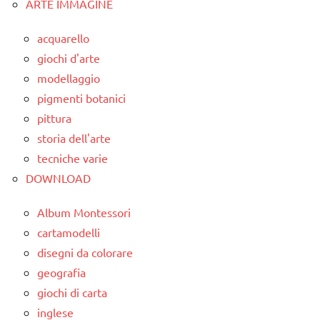
ARTE IMMAGINE
dai
6
acquarello
anni
giochi d'arte
DOWNLOAD
modellaggio
EDUCAZIONE
pigmenti botanici
COSMICA
pittura
storia dell'arte
GUIDA
DIDATTICA
tecniche varie
MONTESSORI
DOWNLOAD
intuizione
Album Montessori
del
cartamodelli
passato
disegni da colorare
la
geografia
Preistoria
giochi di carta
materiale
inglese