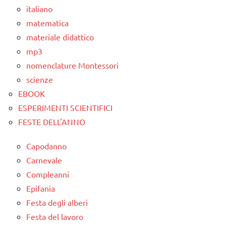
didattico
italiano
nomenclature
matematica
Montessori
materiale didattico
mp3
STORIA
nomenclature Montessori
TUTTI GLI
scienze
ARGOMENTI
EBOOK
PER ETA'
ESPERIMENTI SCIENTIFICI
TUTTI GLI
FESTE DELL'ANNO
ARTICOLI
Capodanno
Carnevale
Compleanni
Epifania
Festa degli alberi
Festa del lavoro