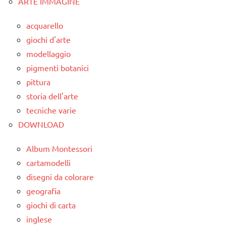
ARTE IMMAGINE
Autunno
4a
classi
acquarello
classe
1a-5a
giochi d'arte
5a
modellaggio
dai
dettati /
3 ai
pigmenti botanici
mesi
6
pittura
dell'anno
anni
storia dell'arte
dettati
LINGUAGGIO
tecniche varie
ortografici
DOWNLOAD
poesie /
LINGUAGGIO
mesi
Album Montessori
dell'anno
STAGIONI
cartamodelli
poesie
TUTTI GLI
disegni da colorare
/
ARGOMENTI
geografia
misura
PER ETA'
giochi di carta
del
TUTTI GLI
inglese
tempo