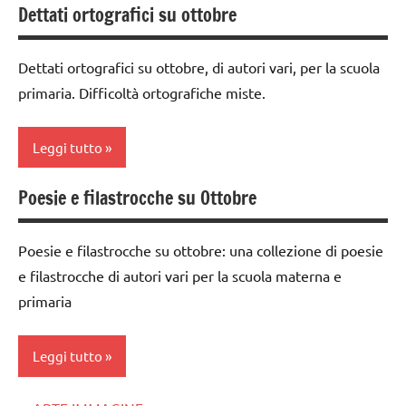
poesie /
Dettati ortografici su ottobre
classi
tempo
mesi
1a-5a
dell'anno
poesie e
Dettati ortografici su ottobre, di autori vari, per la scuola
LINGUAGGIO
filastrocche
poesie
primaria. Difficoltà ortografiche miste.
/
poesie /
TUTTI GLI
misura
feste e
ARGOMENTI
Leggi tutto
del
ricorrenze
PER ETA'
tempo
poesie e
TUTTI GLI
Poesie e filastrocche su Ottobre
Autunno
poesie e
filastrocche
ARTICOLI
filastrocche
classe
TUTTI GLI
Poesie e filastrocche su ottobre: una collezione di poesie
1a
Terra
ARGOMENTI
e filastrocche di autori vari per la scuola materna e
PER ETA'
classe
TUTTI GLI
primaria
2a
ARGOMENTI
TUTTI GLI
PER ETA'
ARTICOLI
classe
Leggi tutto
3a
TUTTI GLI
ARTICOLI
classe