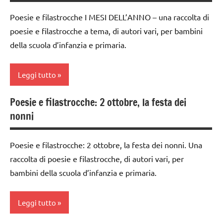
classi
Poesie e filastrocche I MESI DELL’ANNO – una raccolta di
1a-5a
poesie e filastrocche a tema, di autori vari, per bambini
dai
della scuola d’infanzia e primaria.
3 ai
6
Leggi tutto
anni
FESTE
Poesie e filastrocche: 2 ottobre, la festa dei
classi
DELL'ANNO
nonni
1a-5a
LINGUAGGIO
dai
poesie /
Poesie e filastrocche: 2 ottobre, la festa dei nonni. Una
3 ai
mesi
raccolta di poesie e filastrocche, di autori vari, per
6
dell'anno
anni
bambini della scuola d’infanzia e primaria.
poesie
GEOGRAFIA
/
Leggi tutto
LINGUAGGIO
misura
del