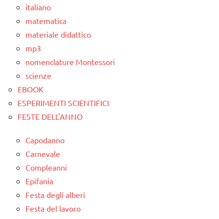
ARTICOLI
italiano
poesie e
matematica
filastrocche
materiale didattico
STAGIONI
mp3
TUTTI GLI
nomenclature Montessori
ARGOMENTI
scienze
PER ETA'
EBOOK
ESPERIMENTI SCIENTIFICI
TUTTI GLI
ARTICOLI
FESTE DELL'ANNO
Capodanno
Carnevale
Compleanni
Epifania
Festa degli alberi
Festa del lavoro