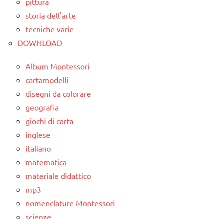
pittura
anni
storia dell'arte
grammatica
tecniche varie
DOWNLOAD
italiano
DOWNLOAD
grammatica
LINGUAGGIO
Album Montessori
GUIDA
materiale
DIDATTICA
cartamodelli
didattico
MONTESSORI
disegni da colorare
TUTTI GLI
geografia
LINGUAGGIO
ARGOMENTI
MONTESSORI
giochi di carta
PER ETA'
inglese
materiale
TUTTI GLI
italiano
didattico
ARTICOLI
matematica
nomenclature
materiale didattico
Montessori
mp3
psicogrammatica
nomenclature Montessori
Montessori
scienze