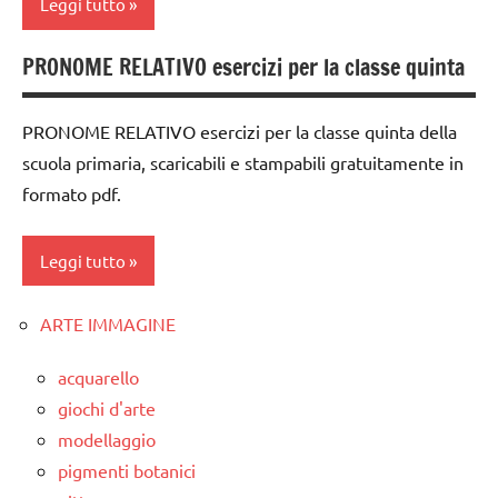
Leggi tutto
PRONOME RELATIVO esercizi per la classe quinta
analisi
grammaticale
Montessori
PRONOME RELATIVO esercizi per la classe quinta della
scuola primaria, scaricabili e stampabili gratuitamente in
classe
formato pdf.
1a
classe
Leggi tutto
2a
classe
ARTE IMMAGINE
classe
3a
5a
costruire i
acquarello
dai
materiali
giochi d'arte
6
Montessori
modellaggio
anni
pigmenti botanici
dai
DOWNLOAD
6