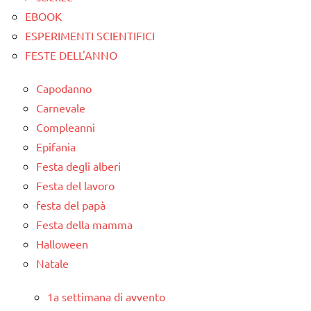
TUTTI GLI
EBOOK
ARGOMENTI
ESPERIMENTI SCIENTIFICI
PER ETA'
FESTE DELL'ANNO
TUTTI GLI
Capodanno
ARTICOLI
Carnevale
Compleanni
Epifania
Festa degli alberi
Festa del lavoro
festa del papà
Festa della mamma
Halloween
Natale
1a settimana di avvento