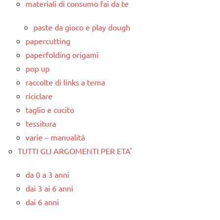
materiali di consumo fai da te
paste da gioco e play dough
papercutting
paperfolding origami
pop up
raccolte di links a tema
riciclare
taglio e cucito
tessitura
varie – manualità
TUTTI GLI ARGOMENTI PER ETA'
da 0 a 3 anni
dai 3 ai 6 anni
dai 6 anni