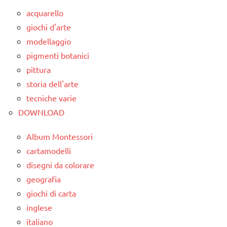
3a
acquarello
classe
giochi d'arte
4a
modellaggio
classe
pigmenti botanici
5a
pittura
storia dell'arte
classi
medie
tecniche varie
DOWNLOAD
dai
6
Album Montessori
anni
cartamodelli
ESPERIMENTI
disegni da colorare
SCIENTIFICI
geografia
SCIENZE
giochi di carta
inglese
TUTTI GLI
italiano
ARGOMENTI