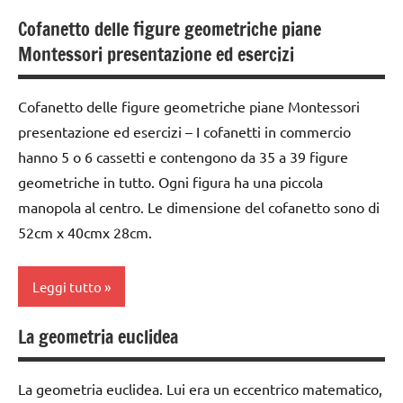
Cofanetto delle figure geometriche piane
classe
Montessori presentazione ed esercizi
2a
classe
Cofanetto delle figure geometriche piane Montessori
3a
presentazione ed esercizi – I cofanetti in commercio
classe
hanno 5 o 6 cassetti e contengono da 35 a 39 figure
4a
geometriche in tutto. Ogni figura ha una piccola
classe
manopola al centro. Le dimensione del cofanetto sono di
5a
52cm x 40cmx 28cm.
costruire i
materiali
Leggi tutto
Montessori
La geometria euclidea
dai
classe
3 ai
3a
6
La geometria euclidea. Lui era un eccentrico matematico,
dai
anni