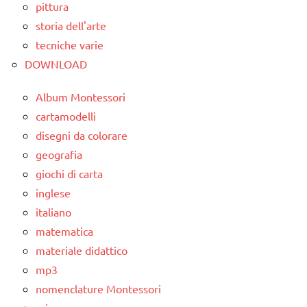
pittura
LIBRI E
TUTTI GLI
storia dell'arte
ALBI
ARTICOLI
ILLUSTRATI
tecniche varie
DOWNLOAD
MATEMATICA
TUTTI GLI
Album Montessori
ARGOMENTI
cartamodelli
PER ETA'
disegni da colorare
geografia
TUTTI GLI
ARTICOLI
giochi di carta
inglese
italiano
matematica
materiale didattico
mp3
nomenclature Montessori