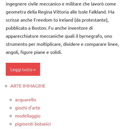
ingegnere civile meccanico e militare che lavorò come
3 ai
TUTORIAL
geometra della Regina Vittoria alle Isole Falkland. Ma
6
anni
scrisse anche Freedom to Ireland (da protestante),
TUTTI GLI
ARGOMENTI
pubblicato a Boston. Fu anche inventore di
geometria
PER ETA'
apparecchiature meccaniche quali il byrnegrafo, uno
GUIDA
strumento per moltiplicare, dividere e comparare linee,
TUTTI GLI
DIDATTICA
angoli, figure piane e solidi.
ARTICOLI
MONTESSORI
MATEMATICA
Leggi tutto
MATEMATICA
MONTESSORI
ARTE IMMAGINE
ARTE
IMMAGINE
SVILUPPO
acquarello
SENSORIALE
classi
giochi d'arte
1a-5a
TUTTI GLI
modellaggio
ARGOMENTI
geometria
pigmenti botanici
PER ETA'