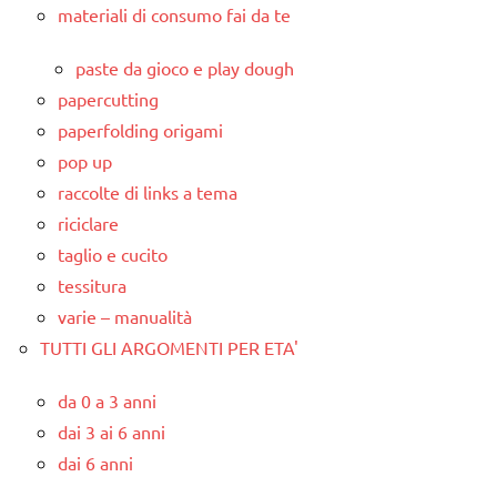
materiali di consumo fai da te
paste da gioco e play dough
papercutting
paperfolding origami
pop up
raccolte di links a tema
riciclare
taglio e cucito
tessitura
varie – manualità
TUTTI GLI ARGOMENTI PER ETA'
da 0 a 3 anni
dai 3 ai 6 anni
dai 6 anni