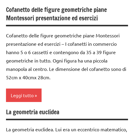
Cofanetto delle figure geometriche piane
classe
Montessori presentazione ed esercizi
2a
classe
Cofanetto delle figure geometriche piane Montessori
3a
presentazione ed esercizi – I cofanetti in commercio
classe
hanno 5 o 6 cassetti e contengono da 35 a 39 figure
4a
geometriche in tutto. Ogni figura ha una piccola
classe
manopola al centro. Le dimensione del cofanetto sono di
5a
52cm x 40cmx 28cm.
costruire i
materiali
Leggi tutto
Montessori
La geometria euclidea
dai
classe
3 ai
3a
6
La geometria euclidea. Lui era un eccentrico matematico,
dai
anni