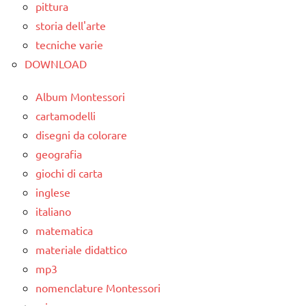
pittura
LIBRI E
TUTTI GLI
storia dell'arte
ALBI
ARTICOLI
ILLUSTRATI
tecniche varie
DOWNLOAD
MATEMATICA
TUTTI GLI
Album Montessori
ARGOMENTI
cartamodelli
PER ETA'
disegni da colorare
geografia
TUTTI GLI
ARTICOLI
giochi di carta
inglese
italiano
matematica
materiale didattico
mp3
nomenclature Montessori