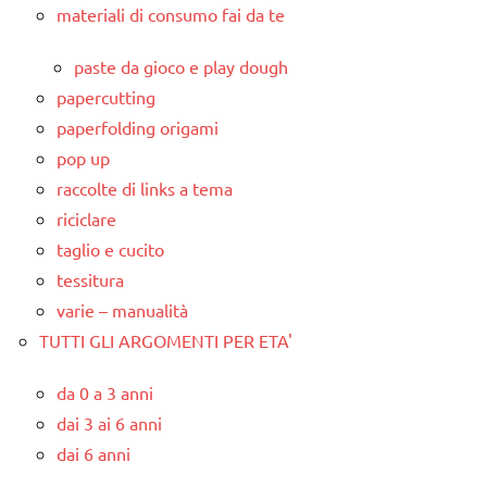
materiali di consumo fai da te
paste da gioco e play dough
papercutting
paperfolding origami
pop up
raccolte di links a tema
riciclare
taglio e cucito
tessitura
varie – manualità
TUTTI GLI ARGOMENTI PER ETA'
da 0 a 3 anni
dai 3 ai 6 anni
dai 6 anni