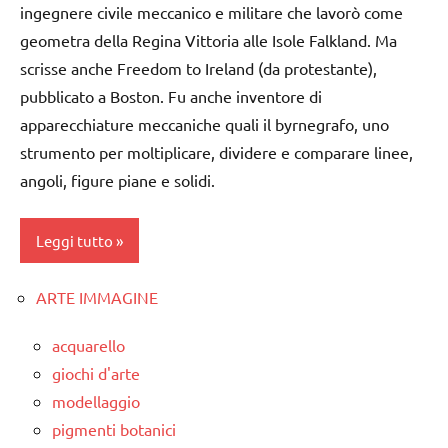
ingegnere civile meccanico e militare che lavorò come
3 ai
TUTORIAL
geometra della Regina Vittoria alle Isole Falkland. Ma
6
anni
scrisse anche Freedom to Ireland (da protestante),
TUTTI GLI
ARGOMENTI
pubblicato a Boston. Fu anche inventore di
geometria
PER ETA'
apparecchiature meccaniche quali il byrnegrafo, uno
GUIDA
strumento per moltiplicare, dividere e comparare linee,
TUTTI GLI
DIDATTICA
angoli, figure piane e solidi.
ARTICOLI
MONTESSORI
MATEMATICA
Leggi tutto
MATEMATICA
MONTESSORI
ARTE IMMAGINE
ARTE
IMMAGINE
SVILUPPO
acquarello
SENSORIALE
classi
giochi d'arte
1a-5a
TUTTI GLI
modellaggio
ARGOMENTI
geometria
pigmenti botanici
PER ETA'