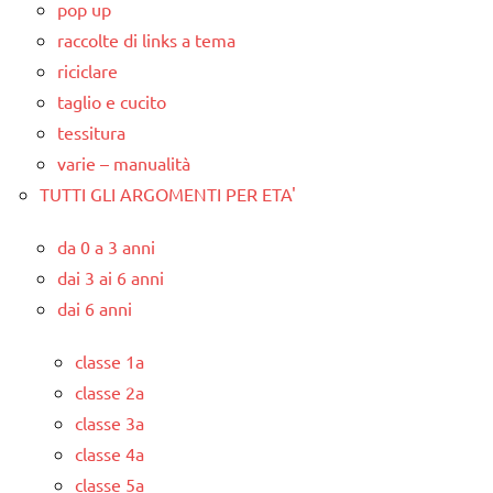
pop up
raccolte di links a tema
riciclare
taglio e cucito
tessitura
varie – manualità
TUTTI GLI ARGOMENTI PER ETA'
da 0 a 3 anni
dai 3 ai 6 anni
dai 6 anni
classe 1a
classe 2a
classe 3a
classe 4a
classe 5a