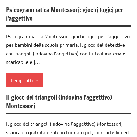
Psicogrammatica Montessori: giochi logici per
classe
l’aggettivo
3a
classe
Psicogrammatica Montessori: giochi logici per l’aggettivo
4a
per bambini della scuola primaria. Il gioco del detective
classe
coi triangoli (indovina l’aggettivo) con tutto il materiale
5a
scaricabile e […]
dai
6
Leggi tutto
anni
geometria
Il gioco dei triangoli (indovina l’aggettivo)
analisi
Montessori
GUIDA
grammaticale
DIDATTICA
Montessori
MONTESSORI
Il gioco dei triangoli (indovina l’aggettivo) Montessori,
classe
scaricabili gratuitamente in formato pdf, con cartellini ed
MATEMATICA
1a