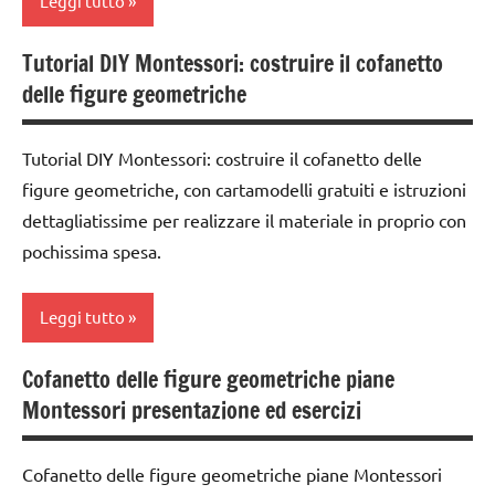
Leggi tutto
anni
MATEMATICA
geometria
MONTESSORI
Tutorial DIY Montessori: costruire il cofanetto
classe
GUIDA
delle figure geometriche
materiale
3a
DIDATTICA
didattico
classe
MONTESSORI
Tutorial DIY Montessori: costruire il cofanetto delle
TUTORIAL
4a
MATEMATICA
figure geometriche, con cartamodelli gratuiti e istruzioni
TUTTI GLI
costruire i
dettagliatissime per realizzare il materiale in proprio con
MATEMATICA
ARGOMENTI
materiali
MONTESSORI
pochissima spesa.
PER ETA'
Montessori
SVILUPPO
TUTTI GLI
dai
SENSORIALE
Leggi tutto
ARTICOLI
3 ai
6
TUTORIAL
Cofanetto delle figure geometriche piane
anni
classe
TUTTI GLI
Montessori presentazione ed esercizi
2a
DOWNLOAD
ARGOMENTI
PER ETA'
classe
GUIDA
Cofanetto delle figure geometriche piane Montessori
3a
DIDATTICA
TUTTI GLI