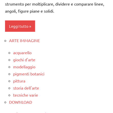
GUIDA
strumento per moltiplicare, dividere e comparare linee,
TUTTI GLI
DIDATTICA
angoli, figure piane e solidi.
ARTICOLI
MONTESSORI
MATEMATICA
Leggi tutto
MATEMATICA
MONTESSORI
ARTE IMMAGINE
ARTE
IMMAGINE
SVILUPPO
acquarello
SENSORIALE
classi
giochi d'arte
1a-5a
TUTTI GLI
modellaggio
ARGOMENTI
geometria
pigmenti botanici
PER ETA'
pittura
LIBRI E
TUTTI GLI
storia dell'arte
ALBI
ARTICOLI
ILLUSTRATI
tecniche varie
DOWNLOAD
MATEMATICA