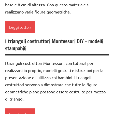
materiali
materiale
base e 8 cm di altezza. Con questo materiale si
Montessori
didattico
realizzano varie figure geometriche.
dai
nomenclature
3 ai
Montessori
Leggi tutto
6
psicogrammatica
anni
Montessori
I triangoli costruttori Montessori DIY – modelli
classe
DOWNLOAD
stampabili
1a
TUTTI GLI
geometria
ARGOMENTI
classe
PER ETA'
I triangoli costruttori Montessori, con tutorial per
GUIDA
2a
DIDATTICA
realizzarli in proprio, modelli gratuiti e istruzioni per la
TUTTI GLI
costruire i
MONTESSORI
ARTICOLI
presentazione e l’utilizzo coi bambini. I triangoli
materiali
costruttori servono a dimostrare che tutte le figure
LINGUAGGIO
Montessori
MONTESSORI
geometriche piane possono essere costruite per mezzo
dai
di triangoli.
MATEMATICA
3 ai
6
matematica