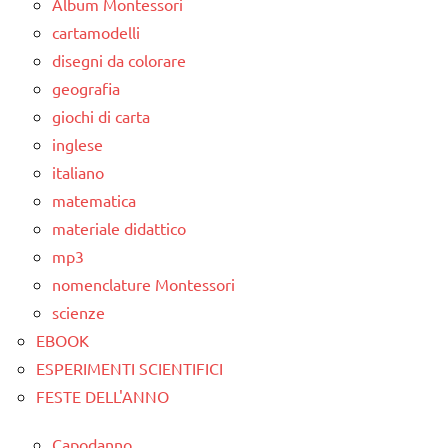
TUTTI GLI
Album Montessori
ARGOMENTI
cartamodelli
PER ETA'
disegni da colorare
geografia
TUTTI GLI
ARTICOLI
giochi di carta
inglese
italiano
matematica
materiale didattico
mp3
nomenclature Montessori
scienze
EBOOK
ESPERIMENTI SCIENTIFICI
FESTE DELL'ANNO
Capodanno