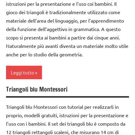
MONTESSORI
istruzioni per la presentazione e l’uso coi bambini. Il
classe
gioco dei triangoli è tradizionalmente utilizzato come
psicogeometria
2a
materiale dell’area del linguaggio, per l’apprendimento
Montessori
classe
della funzione dell’aggettivo in grammatica. A questo
TUTTI GLI
3a
scopo si presenta ai bambini a partire dai cinque anni.
ARGOMENTI
dai
Naturalmente più avanti diventa un materiale molto utile
PER ETA'
6
anche per lo studio della geometria.
TUTTI GLI
anni
ARTICOLI
DOWNLOAD
Leggi tutto
GUIDA
Triangoli blu Montessori
DIDATTICA
classe
MONTESSORI
2a
Triangoli blu Montessori con tutorial per realizzarli in
italiano
classe
proprio, modelli gratuiti, istruzioni per la presentazione e
3a
LINGUAGGIO
l’uso con i bambini. Il set dei triangoli blu è composto da
MONTESSORI
costruire i
12 triangoli rettangoli scaleni, che misurano 14 cm di