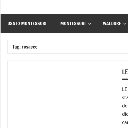
USATO MONTESSORI
MONTESSORI
WALDORF
Tag:
rosacee
LE
LE
st
de
di
ca