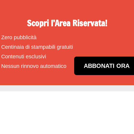
Scopri l’Area Riservata!
Zero pubblicità
Centinaia di stampabili gratuiti
Contenuti esclusivi
ABBONATI ORA
Nessun rinnovo automatico