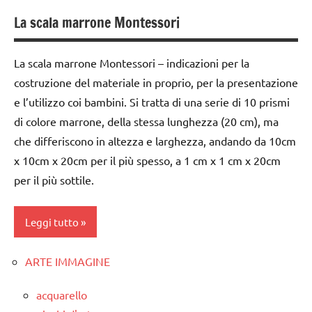
La scala marrone Montessori
costruire i
materiali
Montessori
La scala marrone Montessori – indicazioni per la
costruzione del materiale in proprio, per la presentazione
da 0
e l’utilizzo coi bambini. Si tratta di una serie di 10 prismi
a 3
anni
di colore marrone, della stessa lunghezza (20 cm), ma
che differiscono in altezza e larghezza, andando da 10cm
dai
x 10cm x 20cm per il più spesso, a 1 cm x 1 cm x 20cm
3 ai
6
per il più sottile.
anni
Leggi tutto
DOWNLOAD
GUIDA
ARTE IMMAGINE
da 0
DIDATTICA
a 3
MONTESSORI
acquarello
anni
materiale