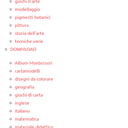
giochi d'arte
dai
didattico
modellaggio
3 ai
nomenclature
pigmenti botanici
6
Montessori
pittura
anni
storia dell'arte
SVILUPPO
GUIDA
SENSORIALE
tecniche varie
DIDATTICA
DOWNLOAD
MONTESSORI
TUTORIAL
SVILUPPO
TUTTI GLI
Album Montessori
SENSORIALE
ARGOMENTI
cartamodelli
PER ETA'
disegni da colorare
TUTTI GLI
ARGOMENTI
geografia
TUTTI GLI
PER ETA'
ARTICOLI
giochi di carta
inglese
TUTTI GLI
ARTICOLI
italiano
matematica
materiale didattico