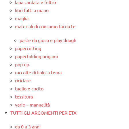
lana cardata e feltro
libri fatti a mano
maglia
materiali di consumo fai da te
paste da gioco e play dough
papercutting
paperfolding origami
pop up
raccolte di links a tema
riciclare
taglio e cucito
tessitura
varie – manualità
TUTTI GLI ARGOMENTI PER ETA'
da 0 a 3 anni