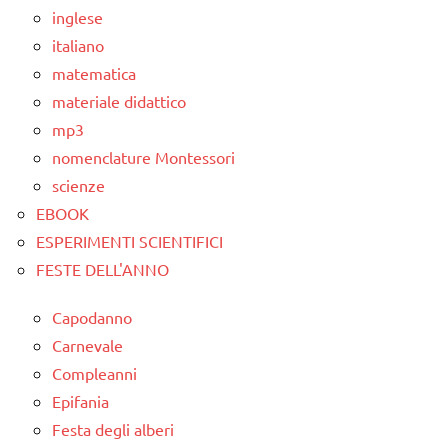
inglese
SCIENZE
italiano
TUTTI GLI
matematica
ARGOMENTI
materiale didattico
PER ETA'
mp3
TUTTI GLI
nomenclature Montessori
ARTICOLI
scienze
EBOOK
ESPERIMENTI SCIENTIFICI
FESTE DELL'ANNO
Capodanno
Carnevale
Compleanni
Epifania
Festa degli alberi