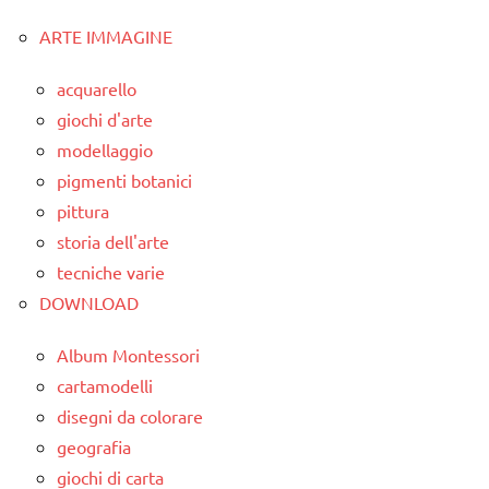
ARTE IMMAGINE
classe
1a
acquarello
classe
giochi d'arte
2a
modellaggio
classe
pigmenti botanici
3a
pittura
storia dell'arte
da 0
a 3
tecniche varie
anni
DOWNLOAD
dai
Album Montessori
3 ai
cartamodelli
6
disegni da colorare
anni
geografia
ESPERIMENTI
giochi di carta
SCIENTIFICI