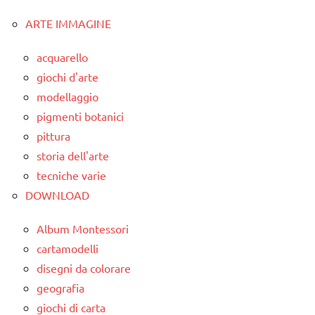
ARTE IMMAGINE
classe
5a
acquarello
classi
giochi d'arte
medie
modellaggio
dai
pigmenti botanici
6
pittura
anni
storia dell'arte
LAVORETTI
tecniche varie
DOWNLOAD
SCIENZE
TUTTI GLI
Album Montessori
ARGOMENTI
cartamodelli
PER ETA'
disegni da colorare
geografia
TUTTI GLI
ARTICOLI
giochi di carta