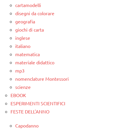
cartamodelli
nomenclature
disegni da colorare
Montessori
geografia
studio
giochi di carta
delle
inglese
parole
italiano
Montessori
matematica
TUTTI GLI
materiale didattico
ARGOMENTI
mp3
PER ETA'
nomenclature Montessori
TUTTI GLI
scienze
ARTICOLI
EBOOK
ESPERIMENTI SCIENTIFICI
FESTE DELL'ANNO
Capodanno