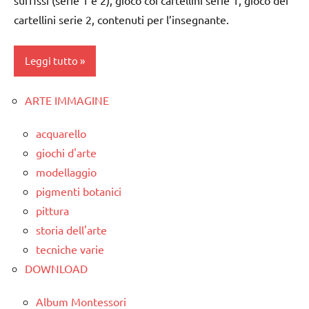
cartellini serie 2, contenuti per l’insegnante.
Leggi tutto
ARTE IMMAGINE
dai
6
acquarello
anni
giochi d'arte
DOWNLOAD
modellaggio
GUIDA
pigmenti botanici
DIDATTICA
pittura
MONTESSORI
storia dell'arte
LINGUAGGIO
tecniche varie
MONTESSORI
DOWNLOAD
materiale
Album Montessori
didattico