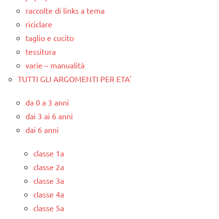
raccolte di links a tema
riciclare
taglio e cucito
tessitura
varie – manualità
TUTTI GLI ARGOMENTI PER ETA'
da 0 a 3 anni
dai 3 ai 6 anni
dai 6 anni
classe 1a
classe 2a
classe 3a
classe 4a
classe 5a