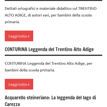
GEOGRAFIA
Dettati ortografici e materiale didattico sul TRENTINO
Italia
ALTO ADIGE, di autori vari, per bambini della scuola
primaria.
racconti
TUTTI GLI
Leggi tutto
ARGOMENTI
PER ETA'
CONTURINA Leggenda del Trentino Alto Adige
classe
3a
CONTURINA Leggenda del Trentino Alto Adige, per
classe
bambini della scuola primaria.
4a
classe
Leggi tutto
5a
dai
Acquarello steineriano: La leggenda del lago di
classe
6
Carezza
4a
anni