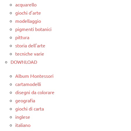
ambienti
acquarello
naturali
giochi d'arte
modellaggio
ARTE
IMMAGINE
pigmenti botanici
pittura
arte
storia dell'arte
Waldorf
tecniche varie
classe
DOWNLOAD
3a
classe
Album Montessori
5a
cartamodelli
disegni da colorare
GEOGRAFIA
geografia
GUIDA
giochi di carta
DIDATTICA
inglese
WALDORF
italiano
Italia