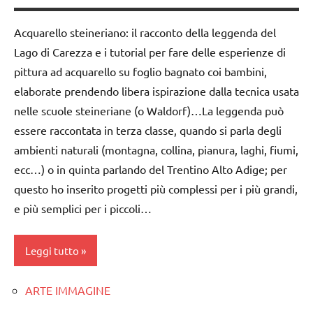
classe
dettati /
Acquarello steineriano: il racconto della leggenda del
5a
geografia
Lago di Carezza e i tutorial per fare delle esperienze di
dai
dettati
pittura ad acquarello su foglio bagnato coi bambini,
6
ortografici
elaborate prendendo libera ispirazione dalla tecnica usata
anni
nelle scuole steineriane (o Waldorf)…La leggenda può
GEOGRAFIA
GEOGRAFIA
essere raccontata in terza classe, quando si parla degli
Italia
Italia
ambienti naturali (montagna, collina, pianura, laghi, fiumi,
LINGUAGGIO
ecc…) o in quinta parlando del Trentino Alto Adige; per
LINGUAGGIO
questo ho inserito progetti più complessi per i più grandi,
TUTTI GLI
racconti
ARGOMENTI
e più semplici per i piccoli…
PER ETA'
TUTTI GLI
ARGOMENTI
TUTTI GLI
Leggi tutto
PER ETA'
ARTICOLI
TUTTI GLI
ARTE IMMAGINE
acquarello
ARTICOLI