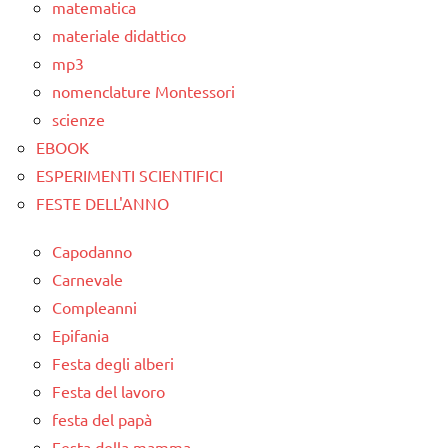
matematica
TUTTI GLI
materiale didattico
ARGOMENTI
mp3
PER ETA'
nomenclature Montessori
TUTTI GLI
scienze
ARTICOLI
EBOOK
ESPERIMENTI SCIENTIFICI
FESTE DELL'ANNO
Capodanno
Carnevale
Compleanni
Epifania
Festa degli alberi
Festa del lavoro
festa del papà
Festa della mamma