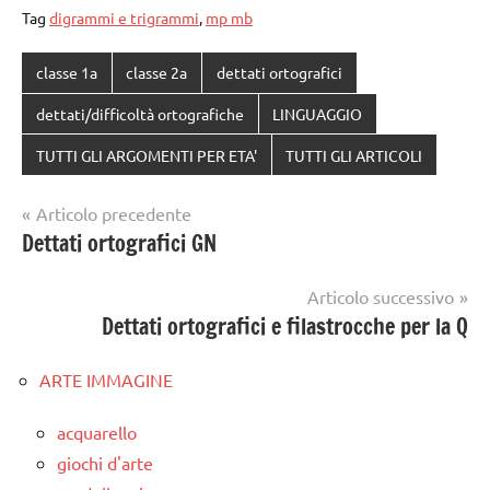
Tag
digrammi e trigrammi
,
mp mb
classe 1a
classe 2a
dettati ortografici
dettati/difficoltà ortografiche
LINGUAGGIO
TUTTI GLI ARGOMENTI PER ETA'
TUTTI GLI ARTICOLI
Navigazione
Articolo precedente
Dettati ortografici GN
articoli
Articolo successivo
Dettati ortografici e filastrocche per la Q
ARTE IMMAGINE
acquarello
giochi d'arte