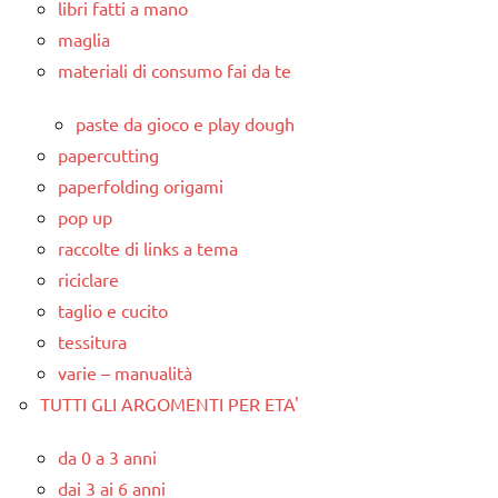
libri fatti a mano
maglia
materiali di consumo fai da te
paste da gioco e play dough
papercutting
paperfolding origami
pop up
raccolte di links a tema
riciclare
taglio e cucito
tessitura
varie – manualità
TUTTI GLI ARGOMENTI PER ETA'
da 0 a 3 anni
dai 3 ai 6 anni