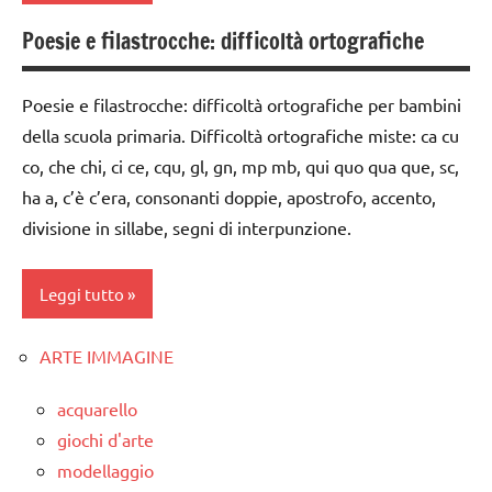
TUTTI GLI
dettati
Poesie e filastrocche: difficoltà ortografiche
ARTICOLI
classe
ortografici
1a
dettati/difficoltà
Poesie e filastrocche: difficoltà ortografiche per bambini
classe
ortografiche
della scuola primaria. Difficoltà ortografiche miste: ca cu
2a
LINGUAGGIO
co, che chi, ci ce, cqu, gl, gn, mp mb, qui quo qua que, sc,
classe
ha a, c’è c’era, consonanti doppie, apostrofo, accento,
TUTTI GLI
3a
divisione in sillabe, segni di interpunzione.
ARGOMENTI
dettati
PER ETA'
ortografici
Leggi tutto
TUTTI GLI
dettati/difficoltà
ARTICOLI
ortografiche
ARTE IMMAGINE
classe
LINGUAGGIO
1a
acquarello
TUTTI GLI
classe
giochi d'arte
ARGOMENTI
2a
modellaggio
PER ETA'