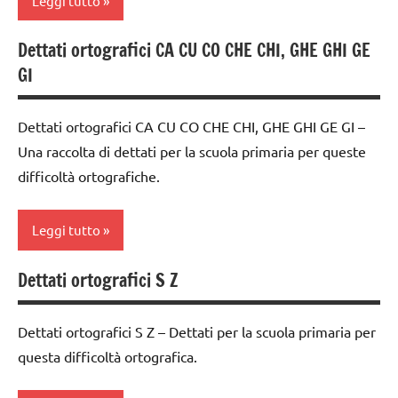
Leggi tutto
dettati/difficoltà
TUTTI GLI
ARTICOLI
classe
ortografiche
ARTICOLI
4a
Dettati ortografici CA CU CO CHE CHI, GHE GHI GE
classe
LINGUAGGIO
classe
GI
1a
TUTTI GLI
5a
classe
ARGOMENTI
dettati
Dettati ortografici CA CU CO CHE CHI, GHE GHI GE GI –
2a
PER ETA'
ortografici
Una raccolta di dettati per la scuola primaria per queste
classe
TUTTI GLI
difficoltà ortografiche.
dettati/difficoltà
3a
ARTICOLI
ortografiche
classe
Leggi tutto
LINGUAGGIO
4a
TUTTI GLI
classe
Dettati ortografici S Z
classe
ARGOMENTI
5a
1a
PER ETA'
dettati
Dettati ortografici S Z – Dettati per la scuola primaria per
classe
TUTTI GLI
ortografici
questa difficoltà ortografica.
2a
ARTICOLI
dettati/difficoltà
classe