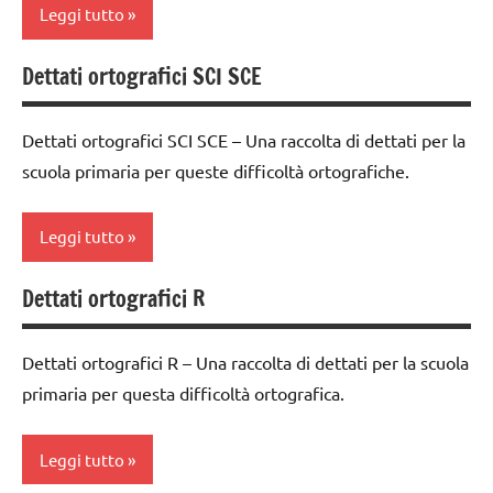
ortografiche
Leggi tutto
3a
LINGUAGGIO
classe
Dettati ortografici SCI SCE
classe
4a
TUTTI GLI
1a
ARGOMENTI
classe
Dettati ortografici SCI SCE – Una raccolta di dettati per la
PER ETA'
classe
5a
scuola primaria per queste difficoltà ortografiche.
2a
TUTTI GLI
dettati
ARTICOLI
dettati
ortografici
Leggi tutto
ortografici
dettati/difficoltà
dettati/difficoltà
Dettati ortografici R
ortografiche
classe
ortografiche
1a
LINGUAGGIO
LINGUAGGIO
Dettati ortografici R – Una raccolta di dettati per la scuola
classe
TUTTI GLI
primaria per questa difficoltà ortografica.
TUTTI GLI
2a
ARGOMENTI
ARGOMENTI
PER ETA'
classe
PER ETA'
Leggi tutto
3a
TUTTI GLI
TUTTI GLI