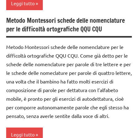
materiale
Leggi tutto
didattico
Metodo Montessori schede delle nomenclature
nomenclature
classe
Montessori
per le difficoltà ortografiche QQU CQU
1a
studio
classe
delle
Metodo Montessori schede delle nomenclature per le
2a
parole
difficoltà ortografiche QQU CQU. Come già detto per le
classe
Montessori
schede delle nomenclature per parole di tre lettere e per
3a
le schede delle nomeclature per parole di quattro lettere,
TUTTI GLI
costruire i
ARGOMENTI
una volta che il bambino ha fatto molti esercizi di
materiali
PER ETA'
composizione di parole per dettatura con l’alfabeto
Montessori
mobile, è pronto per gli esercizi di autodettatura, cioè
TUTTI GLI
dai
ARTICOLI
per comporre autonomamente parole che egli stesso ha
3 ai
pensato, senza averle sentite dalla voce di altri.
6
anni
Leggi tutto