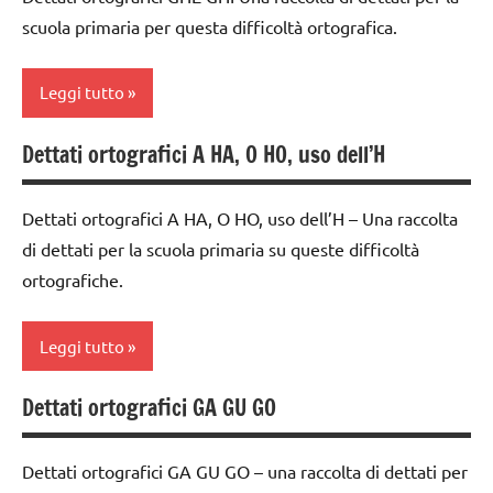
classe
scuola primaria per questa difficoltà ortografica.
TUTTI GLI
2a
ARGOMENTI
dettati
PER ETA'
Leggi tutto
ortografici
TUTTI GLI
dettati/difficoltà
Dettati ortografici A HA, O HO, uso dell’H
ARTICOLI
classe
ortografiche
1a
LINGUAGGIO
Dettati ortografici A HA, O HO, uso dell’H – Una raccolta
classe
di dettati per la scuola primaria su queste difficoltà
TUTTI GLI
2a
ARGOMENTI
ortografiche.
dettati
PER ETA'
ortografici
Leggi tutto
TUTTI GLI
dettati/difficoltà
ARTICOLI
ortografiche
Dettati ortografici GA GU GO
classe
LINGUAGGIO
1a
Dettati ortografici GA GU GO – una raccolta di dettati per
TUTTI GLI
classe