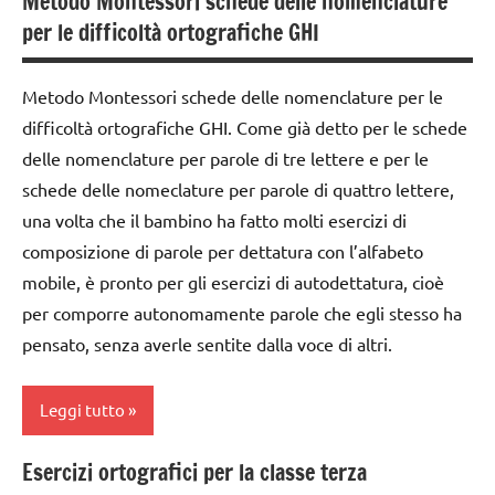
Metodo Montessori schede delle nomenclature
classe
anni
TUTTI GLI
per le difficoltà ortografiche GHI
1a
ARTICOLI
DOWNLOAD
classe
GUIDA
Metodo Montessori schede delle nomenclature per le
2a
DIDATTICA
difficoltà ortografiche GHI. Come già detto per le schede
classe
MONTESSORI
delle nomenclature per parole di tre lettere e per le
3a
schede delle nomeclature per parole di quattro lettere,
lettura e
costruire i
scrittura
una volta che il bambino ha fatto molti esercizi di
materiali
Montessori
composizione di parole per dettatura con l’alfabeto
Montessori
mobile, è pronto per gli esercizi di autodettatura, cioè
LINGUAGGIO
dai
MONTESSORI
per comporre autonomamente parole che egli stesso ha
6
pensato, senza averle sentite dalla voce di altri.
materiale
anni
didattico
dettati
Leggi tutto
nomenclature
ortografici
Montessori
Esercizi ortografici per la classe terza
dettati/difficoltà
classe
TUTORIAL