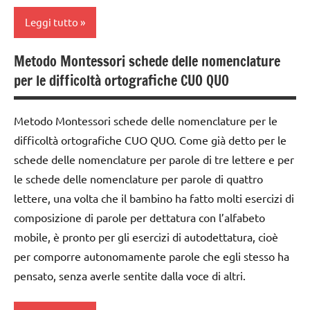
Leggi tutto
Metodo Montessori schede delle nomenclature
dai
per le difficoltà ortografiche CUO QUO
6
anni
Metodo Montessori schede delle nomenclature per le
DOWNLOAD
difficoltà ortografiche CUO QUO. Come già detto per le
GUIDA
schede delle nomenclature per parole di tre lettere e per
DIDATTICA
le schede delle nomenclature per parole di quattro
MONTESSORI
lettere, una volta che il bambino ha fatto molti esercizi di
lettura e
composizione di parole per dettatura con l’alfabeto
scrittura
mobile, è pronto per gli esercizi di autodettatura, cioè
Montessori
per comporre autonomamente parole che egli stesso ha
LINGUAGGIO
pensato, senza averle sentite dalla voce di altri.
MONTESSORI