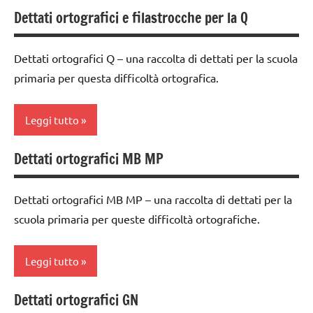
ARTICOLI
dettati
Dettati ortografici e filastrocche per la Q
ARTICOLI
classe
ortografici
1a
dettati/difficoltà
Dettati ortografici Q – una raccolta di dettati per la scuola
classe
ortografiche
primaria per questa difficoltà ortografica.
2a
LINGUAGGIO
classe
Leggi tutto
TUTTI GLI
3a
ARGOMENTI
dettati
Dettati ortografici MB MP
PER ETA'
classe
ortografici
1a
TUTTI GLI
dettati/difficoltà
Dettati ortografici MB MP – una raccolta di dettati per la
ARTICOLI
classe
ortografiche
scuola primaria per queste difficoltà ortografiche.
2a
LINGUAGGIO
dettati
Leggi tutto
TUTTI GLI
ortografici
ARGOMENTI
dettati/difficoltà
Dettati ortografici GN
PER ETA'
classe
ortografiche