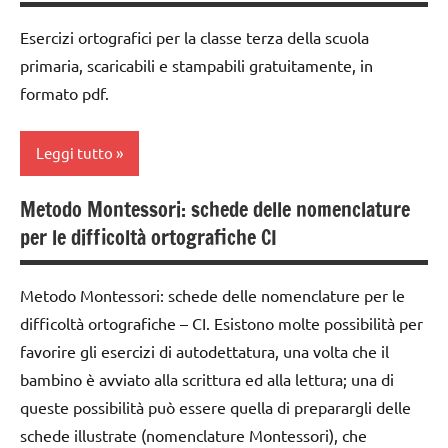
ortografiche
1a
TUTTI GLI
Esercizi ortografici per la classe terza della scuola
DOWNLOAD
classe
ARGOMENTI
primaria, scaricabili e stampabili gratuitamente, in
2a
GUIDA
PER ETA'
formato pdf.
DIDATTICA
classe
TUTTI GLI
MONTESSORI
3a
ARTICOLI
Leggi tutto
italiano
costruire i
materiali
lettura e
Metodo Montessori: schede delle nomenclature
classe
Montessori
scrittura
per le difficoltà ortografiche CI
3a
Montessori
dai
dai
6
LINGUAGGIO
Metodo Montessori: schede delle nomenclature per le
6
anni
difficoltà ortografiche – CI. Esistono molte possibilità per
LINGUAGGIO
anni
DOWNLOAD
MONTESSORI
favorire gli esercizi di autodettatura, una volta che il
DOWNLOAD
bambino è avviato alla scrittura ed alla lettura; una di
GUIDA
materiale
grammatica
DIDATTICA
queste possibilità può essere quella di preparargli delle
didattico
MONTESSORI
schede illustrate (nomenclature Montessori), che
italiano
nomenclature