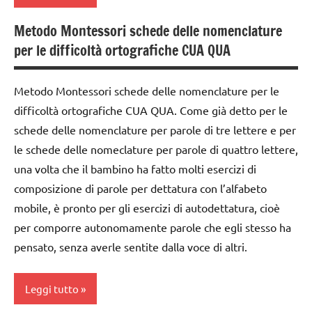
dai
6
Metodo Montessori schede delle nomenclature
classe
anni
per le difficoltà ortografiche CUA QUA
1a
DOWNLOAD
classe
GUIDA
Metodo Montessori schede delle nomenclature per le
2a
DIDATTICA
difficoltà ortografiche CUA QUA. Come già detto per le
classe
MONTESSORI
schede delle nomenclature per parole di tre lettere e per
3a
le schede delle nomeclature per parole di quattro lettere,
italiano
dai
una volta che il bambino ha fatto molti esercizi di
lettura e
3 ai
composizione di parole per dettatura con l’alfabeto
scrittura
6
mobile, è pronto per gli esercizi di autodettatura, cioè
Montessori
anni
per comporre autonomamente parole che egli stesso ha
LINGUAGGIO
dai
pensato, senza averle sentite dalla voce di altri.
MONTESSORI
6
anni
materiale
Leggi tutto
didattico
DOWNLOAD