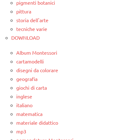
classe
pigmenti botanici
TUTTI GLI
3a
pittura
ARTICOLI
storia dell'arte
classe
4a
tecniche varie
DOWNLOAD
classe
5a
Album Montessori
LINGUAGGIO
cartamodelli
disegni da colorare
poesie /
geografia
grammatica
giochi di carta
poesie /
inglese
ortografia
italiano
poesie e
matematica
filastrocche
materiale didattico
TUTTI GLI
mp3
ARGOMENTI