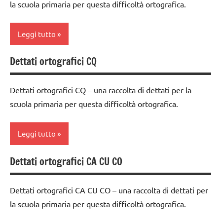
ARGOMENTI
la scuola primaria per questa difficoltà ortografica.
2a
PER ETA'
classe
Leggi tutto
TUTTI GLI
3a
ARTICOLI
dettati
Dettati ortografici CQ
classe
ortografici
1a
dettati/difficoltà
Dettati ortografici CQ – una raccolta di dettati per la
classe
ortografiche
scuola primaria per questa difficoltà ortografica.
2a
LINGUAGGIO
dettati
Leggi tutto
TUTTI GLI
ortografici
ARGOMENTI
dettati/difficoltà
Dettati ortografici CA CU CO
PER ETA'
classe
ortografiche
1a
TUTTI GLI
LINGUAGGIO
Dettati ortografici CA CU CO – una raccolta di dettati per
ARTICOLI
classe
la scuola primaria per questa difficoltà ortografica.
TUTTI GLI
2a
ARGOMENTI