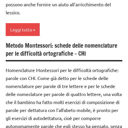
possono anche fornire un aiuto all’arricchimento del
italiano
Montessori
LINGUAGGIO
lessico.
lettura e
scrivere
materiale
scrittura
e
didattico
Montessori
Leggi tutto
leggere
scrivere
LINGUAGGIO
TUTORIAL
e
Metodo Montessori: schede delle nomenclature
classe
leggere
LINGUAGGIO
per le difficoltà ortografiche – CHI
TUTTI GLI
1a
MONTESSORI
ARGOMENTI
TUTTI GLI
classe
PER ETA'
ARGOMENTI
materiale
Nomenclature Montessori per le difficoltà ortografiche:
2a
PER ETA'
didattico
TUTTI GLI
parole con CHI. Come già detto per le schede delle
dai
ARTICOLI
TUTTI GLI
nomenclature per parole di tre lettere e per le schede
Montessori
3 ai
ARTICOLI
delle nomeclature per parole di quattro lettere, una volta
6
nomenclature
che il bambino ha fatto molti esercizi di composizione di
anni
Montessori
parole per dettatura con l’alfabeto mobile, è pronto per
DOWNLOAD
PEDAGOGIE
gli esercizi di autodettatura, cioè per comporre
GUIDA
scrivere
autonomamente parole che egli stesso ha pensato, senza