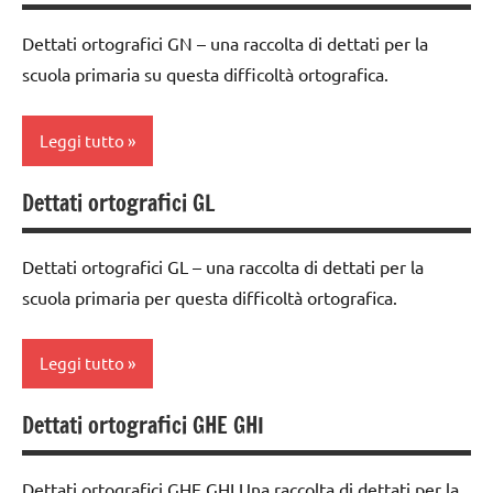
1a
TUTTI GLI
LINGUAGGIO
Dettati ortografici GN – una raccolta di dettati per la
ARTICOLI
classe
scuola primaria su questa difficoltà ortografica.
TUTTI GLI
2a
ARGOMENTI
dettati
PER ETA'
Leggi tutto
ortografici
TUTTI GLI
dettati/difficoltà
Dettati ortografici GL
ARTICOLI
classe
ortografiche
1a
LINGUAGGIO
Dettati ortografici GL – una raccolta di dettati per la
classe
scuola primaria per questa difficoltà ortografica.
TUTTI GLI
2a
ARGOMENTI
dettati
PER ETA'
Leggi tutto
ortografici
TUTTI GLI
dettati/difficoltà
Dettati ortografici GHE GHI
ARTICOLI
classe
ortografiche
1a
LINGUAGGIO
Dettati ortografici GHE GHI Una raccolta di dettati per la