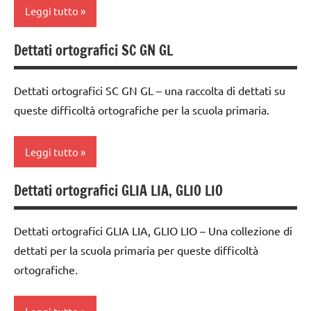
Leggi tutto
MONTESSORI
3a
lettura e
classe
Dettati ortografici SC GN GL
classe
scrittura
4a
1a
Montessori
classe
Dettati ortografici SC GN GL – una raccolta di dettati su
classe
LINGUAGGIO
5a
queste difficoltà ortografiche per la scuola primaria.
2a
MONTESSORI
dettati
classe
materiale
ortografici
Leggi tutto
3a
didattico
dettati/difficoltà
classe
nomenclature
Dettati ortografici GLIA LIA, GLIO LIO
ortografiche
classe
4a
Montessori
1a
LINGUAGGIO
classe
TUTORIAL
Dettati ortografici GLIA LIA, GLIO LIO – Una collezione di
classe
TUTTI GLI
5a
dettati per la scuola primaria per queste difficoltà
TUTTI GLI
2a
ARGOMENTI
dettati
ARGOMENTI
ortografiche.
PER ETA'
classe
ortografici
PER ETA'
3a
TUTTI GLI