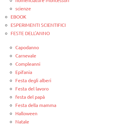
nomenclature Montessori
PER ETA'
scienze
TUTTI GLI
EBOOK
ARTICOLI
ESPERIMENTI SCIENTIFICI
FESTE DELL'ANNO
Capodanno
Carnevale
Compleanni
Epifania
Festa degli alberi
Festa del lavoro
festa del papà
Festa della mamma
Halloween
Natale