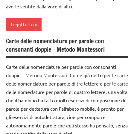
DIDATTICA
e
averle sentite dalla voce di altri.
MONTESSORI
leggere
lettura e
TUTORIAL
Leggi tutto
scrittura
TUTTI GLI
Montessori
Carte delle nomenclature per parole con
ARGOMENTI
DOWNLOAD
LINGUAGGIO
consonanti doppie – Metodo Montessori
PER ETA'
GUIDA
MONTESSORI
TUTTI GLI
DIDATTICA
materiale
Carte delle nomenclature per parole con consonanti
ARTICOLI
MONTESSORI
didattico
doppie – Metodo Montessori. Come già detto per le carte
lettura e
delle nomenclature per parole di tre lettere e per le carte
nomenclature
scrittura
delle nomeclature per parole di quattro lettere, una volta
Montessori
Montessori
che il bambino ha fatto molti esercizi di composizione di
TUTTI GLI
LINGUAGGIO
parole per dettatura con l’alfabeto mobile, è pronto per
ARGOMENTI
MONTESSORI
gli esercizi di autodettatura, cioè per comporre
PER ETA'
materiale
autonomamente parole che egli stesso ha pensato, senza
TUTTI GLI
didattico
averle sentite dalla voce di altri.