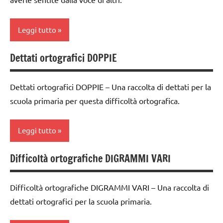
ARTICOLI
nomenclature
Montessori
Leggi tutto
TUTTI GLI
Dettati ortografici DOPPIE
ARTICOLI
classe
1a
Dettati ortografici DOPPIE – Una raccolta di dettati per la
costruire i
scuola primaria per questa difficoltà ortografica.
materiali
Montessori
Leggi tutto
dai
3 ai
Difficoltà ortografiche DIGRAMMI VARI
6
classe
anni
1a
Difficoltà ortografiche DIGRAMMI VARI – Una raccolta di
DOWNLOAD
classe
dettati ortografici per la scuola primaria.
2a
GUIDA
DIDATTICA
classe