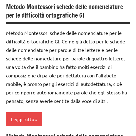
nomenclature
Metodo Montessori schede delle nomenclature
GUIDA
classe
Montessori
DIDATTICA
per le difficoltà ortografiche GI
1a
MONTESSORI
TUTORIAL
classe
lettura e
Metodo Montessori schede delle nomenclature per le
TUTTI GLI
2a
scrittura
difficoltà ortografiche GI. Come già detto per le schede
ARGOMENTI
classe
Montessori
PER ETA'
delle nomenclature per parole di tre lettere e per le
3a
schede delle nomeclature per parole di quattro lettere,
LINGUAGGIO
TUTTI GLI
costruire i
MONTESSORI
una volta che il bambino ha fatto molti esercizi di
ARTICOLI
materiali
composizione di parole per dettatura con l’alfabeto
materiale
Montessori
mobile, è pronto per gli esercizi di autodettatura, cioè
didattico
dai
per comporre autonomamente parole che egli stesso ha
nomenclature
3 ai
pensato, senza averle sentite dalla voce di altri.
Montessori
6
anni
TUTTI GLI
Leggi tutto
ARGOMENTI
dai
PER ETA'
6