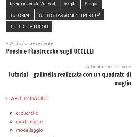
lavoro manuale Waldorf
maglia
Pasqua
TUTORIAL
TUTTI GLI ARGOMENTI PER ETA'
TUTTI GLI ARTICOLI
Navigazione
Articolo precedente
Poesie e filastrocche sugli UCCELLI
articoli
Articolo successivo
Tutorial – gallinella realizzata con un quadrato di
maglia
ARTE IMMAGINE
acquarello
giochi d'arte
modellaggio