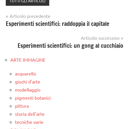
TUTTI GLI ARTICOLI
Navigazione
Articolo precedente
Esperimenti scientifici: raddoppia il capitale
articoli
Articolo successivo
Esperimenti scientifici: un gong al cucchiaio
ARTE IMMAGINE
acquarello
giochi d'arte
modellaggio
pigmenti botanici
pittura
storia dell'arte
tecniche varie