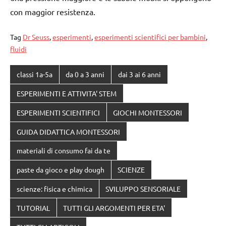
con maggior resistenza.
Tag
Dr Seuss
,
esperimenti
,
esperimenti scientifici per bambini
,
fluidi
classi 1a-5a
da 0 a 3 anni
dai 3 ai 6 anni
ESPERIMENTI E ATTIVITA' STEM
ESPERIMENTI SCIENTIFICI
GIOCHI MONTESSORI
GUIDA DIDATTICA MONTESSORI
materiali di consumo fai da te
paste da gioco e play dough
SCIENZE
scienze: fisica e chimica
SVILUPPO SENSORIALE
TUTORIAL
TUTTI GLI ARGOMENTI PER ETA'