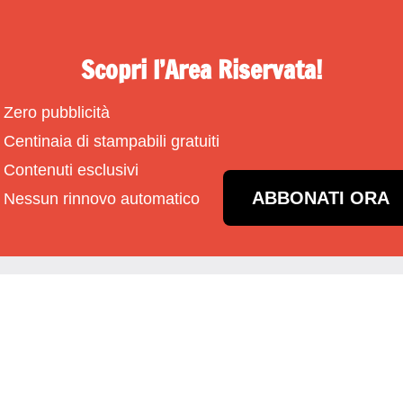
Scopri l’Area Riservata!
Zero pubblicità
Centinaia di stampabili gratuiti
Contenuti esclusivi
ABBONATI ORA
Nessun rinnovo automatico