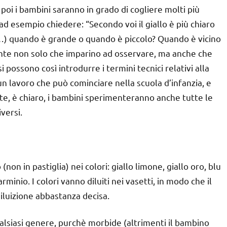
 poi i bambini saranno in grado di cogliere molti più
ad esempio chiedere: “Secondo voi il giallo è più chiaro
ecc…) quando è grande o quando è piccolo? Quando è vicino
ante non solo che imparino ad osservare, ma anche che
i possono così introdurre i termini tecnici relativi alla
un lavoro che può cominciare nella scuola d’infanzia, e
ente, è chiaro, i bambini sperimenteranno anche tutte le
versi.
(non in pastiglia) nei colori: giallo limone, giallo oro, blu
minio. I colori vanno diluiti nei vasetti, in modo che il
diluizione abbastanza decisa.
ualsiasi genere, purchè morbide (altrimenti il bambino