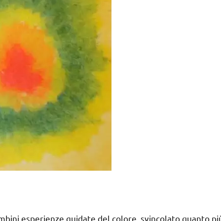
bambini esperienze guidate del colore, svincolato quanto pi