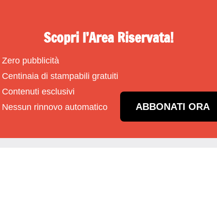
Scopri l’Area Riservata!
Zero pubblicità
Centinaia di stampabili gratuiti
Contenuti esclusivi
ABBONATI ORA
Nessun rinnovo automatico