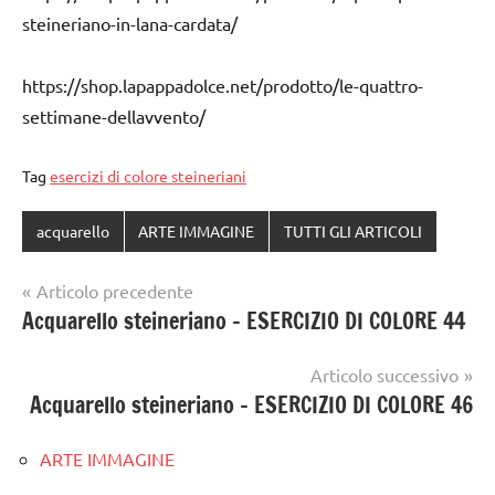
steineriano-in-lana-cardata/
https://shop.lapappadolce.net/prodotto/le-quattro-
settimane-dellavvento/
Tag
esercizi di colore steineriani
acquarello
ARTE IMMAGINE
TUTTI GLI ARTICOLI
Navigazione
Articolo precedente
Acquarello steineriano – ESERCIZIO DI COLORE 44
articoli
Articolo successivo
Acquarello steineriano – ESERCIZIO DI COLORE 46
ARTE IMMAGINE