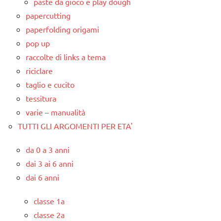
paste da gioco e play dough
papercutting
paperfolding origami
pop up
raccolte di links a tema
riciclare
taglio e cucito
tessitura
varie – manualità
TUTTI GLI ARGOMENTI PER ETA'
da 0 a 3 anni
dai 3 ai 6 anni
dai 6 anni
classe 1a
classe 2a