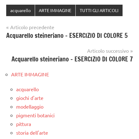
acquarello
ARTE IMMAGINE
TUTTI GLI ARTICOLI
Navigazione
Articolo precedente
Acquarello steineriano – ESERCIZIO DI COLORE 5
articoli
Articolo successivo
Acquarello steineriano – ESERCIZIO DI COLORE 7
ARTE IMMAGINE
acquarello
giochi d'arte
modellaggio
pigmenti botanici
pittura
storia dell'arte