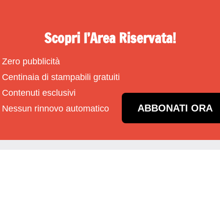
Scopri l’Area Riservata!
Zero pubblicità
Centinaia di stampabili gratuiti
Contenuti esclusivi
ABBONATI ORA
Nessun rinnovo automatico