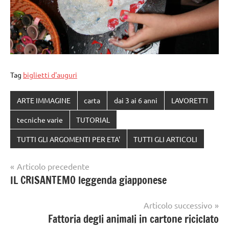
Tag
biglietti d'auguri
ARTE IMMAGINE
carta
dai 3 ai 6 anni
LAVORETTI
tecniche varie
TUTORIAL
TUTTI GLI ARGOMENTI PER ETA'
TUTTI GLI ARTICOLI
Navigazione
Articolo precedente
IL CRISANTEMO leggenda giapponese
articoli
Articolo successivo
Fattoria degli animali in cartone riciclato