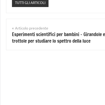
TUTTI GLI ARTICOLI
Navigazione
Articolo precedente
Esperimenti scientifici per bambini – Girandole e
articoli
trottole per studiare lo spettro della luce