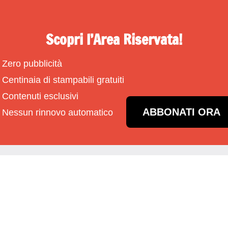
Scopri l’Area Riservata!
Zero pubblicità
Centinaia di stampabili gratuiti
Contenuti esclusivi
ABBONATI ORA
Nessun rinnovo automatico