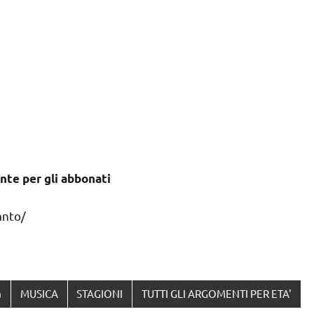
nte per gli abbonati
anto/
a
MUSICA
STAGIONI
TUTTI GLI ARGOMENTI PER ETA'