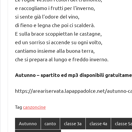
e raccogliamo i frutti per l’inverno,
si sente già l’odore del vino,
di fieno e legna che poi ci scalderà.
E sulla brace scoppiettan le castagne,
ed un sorriso si accende su ogni volto,
cantiamo insieme alla buona terra,
che si prepara al lungo e freddo inverno.
Autunno – spartito ed mp3 disponibili gratuitame
https://areariservata.lapappadolce.net/autunno-c
Tag
canzoncine
Autunno
canto
classe 3a
classe 4a
classe 5