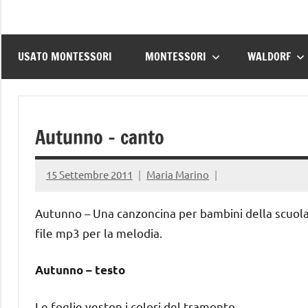
USATO MONTESSORI
MONTESSORI
WALDORF
Autunno – canto
15 Settembre 2011
Maria Marino
Autunno – Una canzoncina per bambini della scuola d
file mp3 per la melodia.
Autunno – testo
Le foglie veston i colori del tramonto,