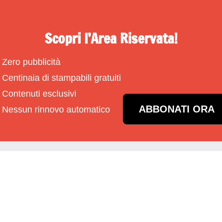
Scopri l’Area Riservata!
Zero pubblicità
Centinaia di stampabili gratuiti
Contenuti esclusivi
ABBONATI ORA
Nessun rinnovo automatico