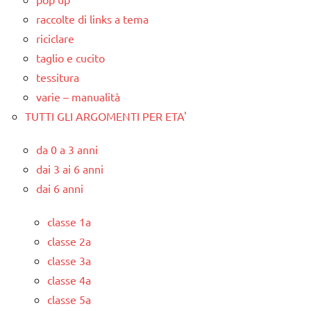
raccolte di links a tema
riciclare
taglio e cucito
tessitura
varie – manualità
TUTTI GLI ARGOMENTI PER ETA'
da 0 a 3 anni
dai 3 ai 6 anni
dai 6 anni
classe 1a
classe 2a
classe 3a
classe 4a
classe 5a