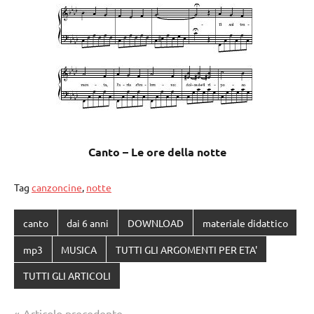
Canto – Le ore della notte
Tag
canzoncine
,
notte
canto
dai 6 anni
DOWNLOAD
materiale didattico
mp3
MUSICA
TUTTI GLI ARGOMENTI PER ETA'
TUTTI GLI ARTICOLI
Navigazione
Articolo precedente