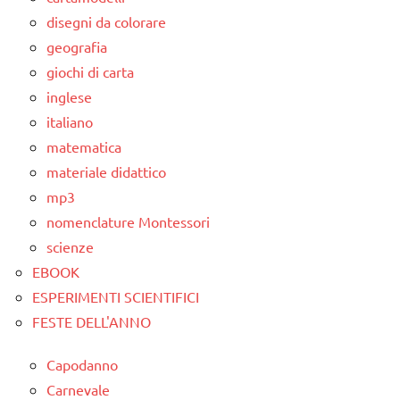
LINGUAGGIO
ARTICOLI
disegni da colorare
MONTESSORI
geografia
scrivere
giochi di carta
e
inglese
leggere
italiano
TUTTI GLI
matematica
ARGOMENTI
materiale didattico
PER ETA'
mp3
TUTTI GLI
nomenclature Montessori
ARTICOLI
scienze
EBOOK
ESPERIMENTI SCIENTIFICI
FESTE DELL'ANNO
Capodanno
Carnevale