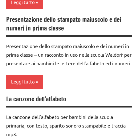
TUTTI GLI
Leggi tutto
ARGOMENTI
scrittura e
PER ETA'
lettura
Presentazione dello stampato maiuscolo e dei
classe
steineriana
numeri in prima classe
TUTTI GLI
1a
ARTICOLI
scrivere
GUIDA
e
Presentazione dello stampato maiuscolo e dei numeri in
DIDATTICA
leggere
prima classe – un racconto in uso nella scuola Waldorf per
WALDORF
presentare ai bambini le lettere dell’alfabeto ed i numeri.
TUTTI GLI
LINGUAGGIO
ARGOMENTI
PER ETA'
racconti
Leggi tutto
TUTTI GLI
scrittura e
ARTICOLI
lettura
La canzone dell’alfabeto
classe
steineriana
1a
scrivere
La canzone dell’alfabeto per bambini della scuola
GUIDA
e
primaria, con testo, sparito sonoro stampabile e traccia
DIDATTICA
leggere
mp3.
WALDORF