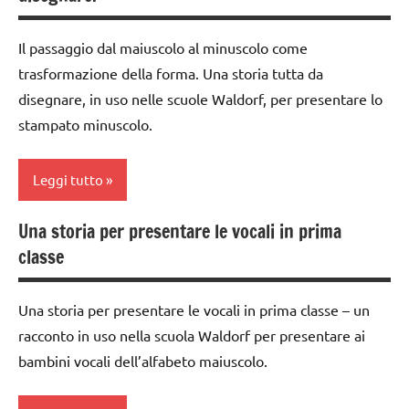
classe
TUTTI GLI
2a
ARTICOLI
Il passaggio dal maiuscolo al minuscolo come
classe
trasformazione della forma. Una storia tutta da
3a
disegnare, in uso nelle scuole Waldorf, per presentare lo
DOWNLOAD
stampato minuscolo.
italiano
Leggi tutto
LINGUAGGIO
materiale
Una storia per presentare le vocali in prima
classe
didattico
classe
1a
nomenclature
GUIDA
Montessori
Una storia per presentare le vocali in prima classe – un
DIDATTICA
racconto in uso nella scuola Waldorf per presentare ai
scrivere
WALDORF
e
bambini vocali dell’alfabeto maiuscolo.
LINGUAGGIO
leggere
racconti