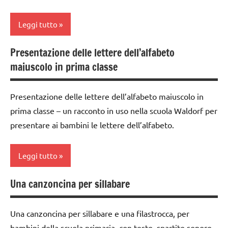
TUTTI GLI
leggere
ARGOMENTI
Leggi tutto
e
PER ETA'
scrivere
i
Presentazione delle lettere dell’alfabeto
TUTTI GLI
classe
numeri
ARTICOLI
maiuscolo in prima classe
1a
LINGUAGGIO
dai
Presentazione delle lettere dell’alfabeto maiuscolo in
3 ai
MATEMATICA
prima classe – un racconto in uso nella scuola Waldorf per
6
matematica
anni
presentare ai bambini le lettere dell’alfabeto.
Waldorf
flauto
racconti
dolce
Leggi tutto
e
scrittura e
canto
Una canzoncina per sillabare
lettura
classe
steineriana
LINGUAGGIO
1a
Una canzoncina per sillabare e una filastrocca, per
scrivere
MUSICA
GUIDA
e
bambini della scuola primaria, con testo, spartito sonoro