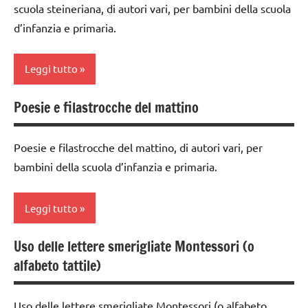
TUTTI GLI
scuola steineriana, di autori vari, per bambini della scuola
1a
ARGOMENTI
d’infanzia e primaria.
GUIDA
PER ETA'
DIDATTICA
TUTTI GLI
Leggi tutto
WALDORF
ARTICOLI
LINGUAGGIO
Poesie e filastrocche del mattino
classe
PEDAGOGIE
1a
Poesie e filastrocche del mattino, di autori vari, per
scrittura e
classe
lettura
bambini della scuola d’infanzia e primaria.
2a
steineriana
classe
Leggi tutto
scrivere
3a
e
dai
leggere
Uso delle lettere smerigliate Montessori (o
classe
3 ai
alfabeto tattile)
1a
Steiner
6
anni
classe
TUTTI GLI
Uso delle lettere smerigliate Montessori (o alfabeto