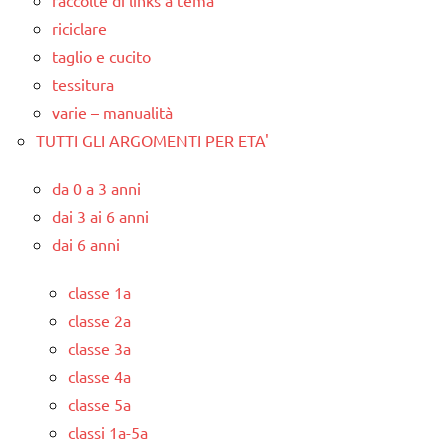
raccolte di links a tema
riciclare
taglio e cucito
tessitura
varie – manualità
TUTTI GLI ARGOMENTI PER ETA'
da 0 a 3 anni
dai 3 ai 6 anni
dai 6 anni
classe 1a
classe 2a
classe 3a
classe 4a
classe 5a
classi 1a-5a