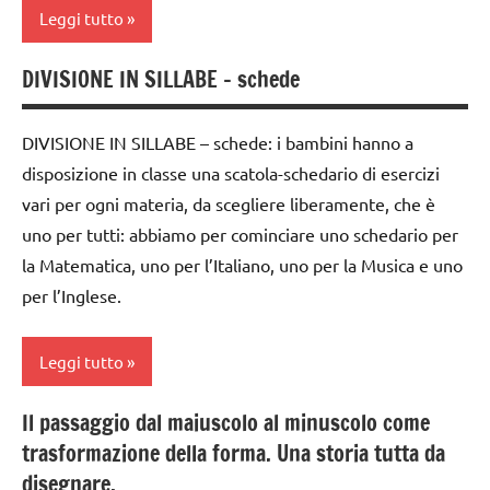
Leggi tutto
TUTTI GLI
LINGUAGGIO
ARTICOLI
DIVISIONE IN SILLABE – schede
recite
classe
1a
TUTTI GLI
DIVISIONE IN SILLABE – schede: i bambini hanno a
ARGOMENTI
classe
PER ETA'
disposizione in classe una scatola-schedario di esercizi
2a
vari per ogni materia, da scegliere liberamente, che è
TUTTI GLI
LINGUAGGIO
uno per tutti: abbiamo per cominciare uno schedario per
ARTICOLI
racconti
la Matematica, uno per l’Italiano, uno per la Musica e uno
per l’Inglese.
SCIENZE
scienze:
Leggi tutto
animali
TUTTI GLI
Il passaggio dal maiuscolo al minuscolo come
classe
ARGOMENTI
trasformazione della forma. Una storia tutta da
1a
PER ETA'
disegnare.