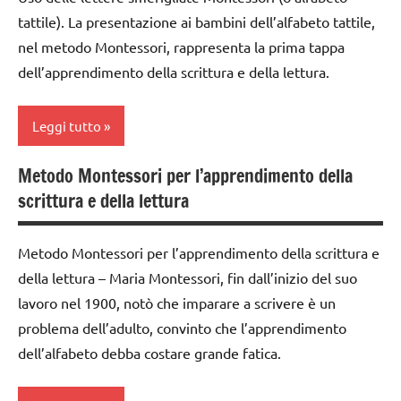
2a
ARGOMENTI
LINGUAGGIO
tattile). La presentazione ai bambini dell’alfabeto tattile,
PER ETA'
classe
poesie
nel metodo Montessori, rappresenta la prima tappa
3a
TUTTI GLI
/ a
dell’apprendimento della scrittura e della lettura.
ARTICOLI
casa e
dai
a
3 ai
Leggi tutto
scuola
6
anni
poesie e
Metodo Montessori per l’apprendimento della
classe
filastrocche
LINGUAGGIO
scrittura e della lettura
1a
TUTTI GLI
poesie
classe
ARGOMENTI
/ a
Metodo Montessori per l’apprendimento della scrittura e
2a
PER ETA'
casa e
della lettura – Maria Montessori, fin dall’inizio del suo
a
dai
TUTTI GLI
lavoro nel 1900, notò che imparare a scrivere è un
scuola
3 ai
ARTICOLI
problema dell’adulto, convinto che l’apprendimento
6
poesie e
dell’alfabeto debba costare grande fatica.
anni
filastrocche
GUIDA
TUTTI GLI