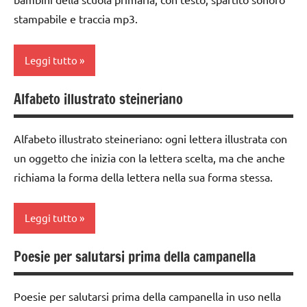
DIDATTICA
TUTTI GLI
leggere
stampabile e traccia mp3.
WALDORF
ARGOMENTI
TUTTI GLI
PER ETA'
LINGUAGGIO
ARGOMENTI
Leggi tutto
TUTTI GLI
racconti
PER ETA'
ARTICOLI
Alfabeto illustrato steineriano
scrittura e
TUTTI GLI
classe
lettura
ARTICOLI
1a
steineriana
Alfabeto illustrato steineriano: ogni lettera illustrata con
classe
scrivere
un oggetto che inizia con la lettera scelta, ma che anche
2a
e
richiama la forma della lettera nella sua forma stessa.
flauto
leggere
dolce
TUTTI GLI
Leggi tutto
e
ARGOMENTI
canto
PER ETA'
Poesie per salutarsi prima della campanella
ARTE
LINGUAGGIO
TUTTI GLI
IMMAGINE
MUSICA
ARTICOLI
Poesie per salutarsi prima della campanella in uso nella
classe