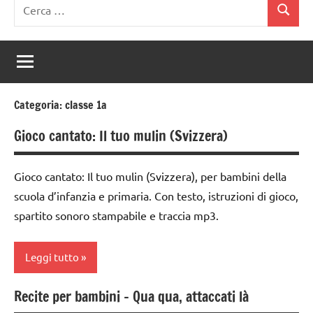
Ricerca
Cerca
per:
Categoria:
classe 1a
Gioco cantato: Il tuo mulin (Svizzera)
Gioco cantato: Il tuo mulin (Svizzera), per bambini della
scuola d’infanzia e primaria. Con testo, istruzioni di gioco,
spartito sonoro stampabile e traccia mp3.
Leggi tutto
Recite per bambini – Qua qua, attaccati là
classe