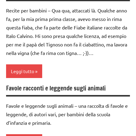
1a
Recite per bambini – Qua qua, attaccati là. Qualche anno
classe
fa, per la mia prima prima classe, avevo messo in rima
2a
questa fiaba, che fa parte delle Fiabe italiane raccolte da
dai
Italo Calvino. Mi sono presa qualche licenza, ad esempio
3 ai
per me il papà del Tignoso non fa il ciabattino, ma lavora
6
nella vigna (che fa rima con tigna… ;-))…
anni
GIOCHI
Leggi tutto
DI
GRUPPO
Favole racconti e leggende sugli animali
classe
girotondi
1a
e giochi
Favole e leggende sugli animali – una raccolta di favole e
cantati
classe
leggende, di autori vari, per bambini della scuola
2a
TUTTI GLI
d’infanzia e primaria.
ARGOMENTI
classe
PER ETA'
3a