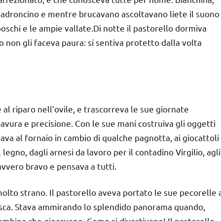
padroncino e mentre brucavano ascoltavano liete il suono
 boschi e le ampie vallate.Di notte il pastorello dormiva
o non gli faceva paura: si sentiva protetto dalla volta
al riparo nell’ovile, e trascorreva le sue giornate
avura e precisione. Con le sue mani costruiva gli oggetti
galava al fornaio in cambio di qualche pagnotta, ai giocattoli
legno, dagli arnesi da lavoro per il contadino Virgilio, agli
 davvero bravo e pensava a tutti.
molto strano. Il pastorello aveva portato le sue pecorelle 
resca. Stava ammirando lo splendido panorama quando,
mbina che giocavano. Come si divertivano! Il pastorello,