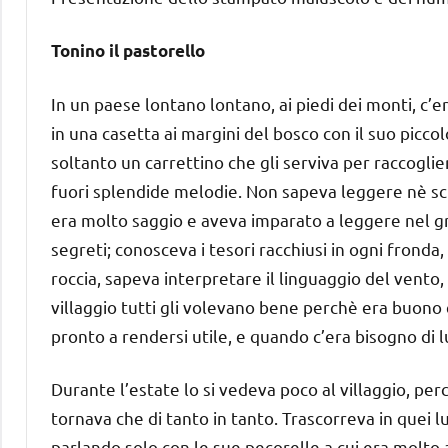
Tonino il pastorello
In un paese lontano lontano, ai piedi dei monti, c’
in una casetta ai margini del bosco con il suo picc
soltanto un carrettino che gli serviva per raccoglie
fuori splendide melodie. Non sapeva leggere nè sc
era molto saggio e aveva imparato a leggere nel gra
segreti; conosceva i tesori racchiusi in ogni fronda,
roccia, sapeva interpretare il linguaggio del vento, 
villaggio tutti gli volevano bene perchè era buono
pronto a rendersi utile, e quando c’era bisogno di l
Durante l’estate lo si vedeva poco al villaggio, per
tornava che di tanto in tanto. Trascorreva in quei 
parlando solo con le sue pecorelle a cui era molto