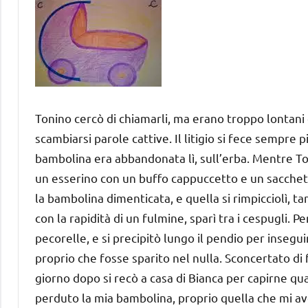
Tonino cercò di chiamarli, ma erano troppo lontani
scambiarsi parole cattive. Il litigio si fece sempre p
bambolina era abbandonata lì, sull’erba. Mentre Ton
un esserino con un buffo cappuccetto e un sacchetti
la bambolina dimenticata, e quella si rimpicciolì, 
con la rapidità di un fulmine, sparì tra i cespugli. Pe
pecorelle, e si precipitò lungo il pendio per insegu
proprio che fosse sparito nel nulla. Sconcertato di 
giorno dopo si recò a casa di Bianca per capirne qua
perduto la mia bambolina, proprio quella che mi av