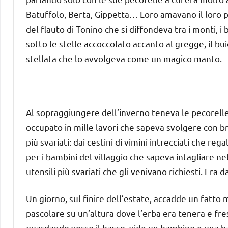
Batuffolo, Berta, Gippetta… Loro amavano il loro 
del flauto di Tonino che si diffondeva tra i monti, i
sotto le stelle accoccolato accanto al gregge, il bui
stellata che lo avvolgeva come un magico manto.
Al sopraggiungere dell’inverno teneva le pecorelle 
occupato in mille lavori che sapeva svolgere con br
più svariati: dai cestini di vimini intrecciati che re
per i bambini del villaggio che sapeva intagliare nel 
utensili più svariati che gli venivano richiesti. Era
Un giorno, sul finire dell’estate, accadde un fatto 
pascolare su un’altura dove l’erba era tenera e f
guardando verso il basso, vide un bambino e una ba