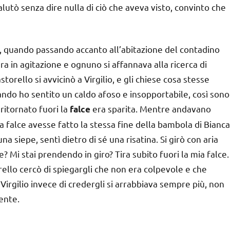
salutò senza dire nulla di ciò che aveva visto, convinto che
, quando passando accanto all’abitazione del contadino
era in agitazione e ognuno si affannava alla ricerca di
rello si avvicinò a Virgilio, e gli chiese cosa stesse
ndo ho sentito un caldo afoso e insopportabile, così sono
itornato fuori la
era sparita. Mentre andavano
falce
a falce avesse fatto la stessa fine della bambola di Bianca
a siepe, sentì dietro di sé una risatina. Si girò con aria
? Mi stai prendendo in giro? Tira subito fuori la mia falce.
rello cercò di spiegargli che non era colpevole e che
Virgilio invece di credergli si arrabbiava sempre più, non
iente.