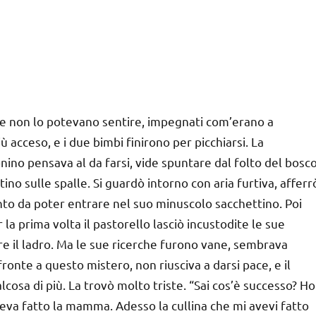
 e non lo potevano sentire, impegnati com’erano a
iù acceso, e i due bimbi finirono per picchiarsi. La
ino pensava al da farsi, vide spuntare dal folto del bosc
no sulle spalle. Si guardò intorno con aria furtiva, afferr
tanto da poter entrare nel suo minuscolo sacchettino. Poi
r la prima volta il pastorello lasciò incustodite le sue
ire il ladro. Ma le sue ricerche furono vane, sembrava
fronte a questo mistero, non riusciva a darsi pace, e il
lcosa di più. La trovò molto triste. “Sai cos’è successo? Ho
eva fatto la mamma. Adesso la cullina che mi avevi fatto