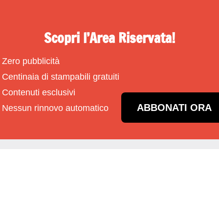
Scopri l’Area Riservata!
Zero pubblicità
Centinaia di stampabili gratuiti
Contenuti esclusivi
ABBONATI ORA
Nessun rinnovo automatico