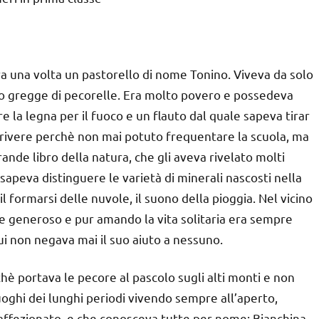
era una volta un pastorello di nome Tonino. Viveva da solo
olo gregge di pecorelle. Era molto povero e possedeva
re la legna per il fuoco e un flauto dal quale sapeva tirar
rivere perchè non mai potuto frequentare la scuola, ma
nde libro della natura, che gli aveva rivelato molti
 sapeva distinguere le varietà di minerali nascosti nella
il formarsi delle nuvole, il suono della pioggia. Nel vicino
 e generoso e pur amando la vita solitaria era sempre
ui non negava mai il suo aiuto a nessuno.
chè portava le pecore al pascolo sugli alti monti e non
luoghi dei lunghi periodi vivendo sempre all’aperto,
 affezionato, e che conosceva tutte per nome: Bianchina,