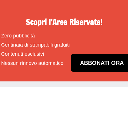
Scopri l’Area Riservata!
Zero pubblicità
Centinaia di stampabili gratuiti
Contenuti esclusivi
ABBONATI ORA
Nessun rinnovo automatico