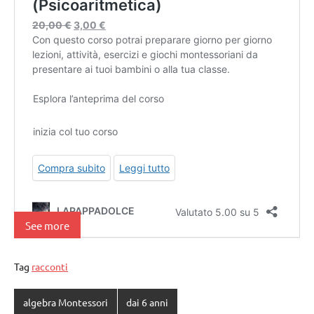
See more
Tag
racconti
algebra Montessori
dai 6 anni