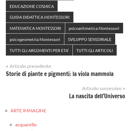
EDUCAZIONE COSMICA
GUIDA DIDATTICA MONTESSORI
MATEMATICA MONTESSORI
psicoaritmetica Montessori
psicogeometria Montessori
SVILUPPO SENSORIALE
TUTTI GLI ARGOMENTI PER ETA'
TUTTI GLI ARTICOLI
Navigazione
Articolo precedente
Storie di piante e pigmenti: la viola mammola
articoli
Articolo successivo
La nascita dell’Universo
ARTE IMMAGINE
acquarello