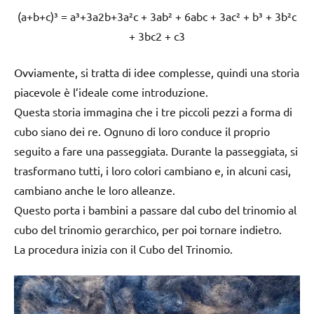
(a+b+c)³ = a³+3a2b+3a²c + 3ab² + 6abc + 3ac² + b³ + 3b²c
+ 3bc2 + c3
Ovviamente, si tratta di idee complesse, quindi una storia
piacevole è l’ideale come introduzione.
Questa storia immagina che i tre piccoli pezzi a forma di
cubo siano dei re. Ognuno di loro conduce il proprio
seguito a fare una passeggiata. Durante la passeggiata, si
trasformano tutti, i loro colori cambiano e, in alcuni casi,
cambiano anche le loro alleanze.
Questo porta i bambini a passare dal cubo del trinomio al
cubo del trinomio gerarchico, per poi tornare indietro.
La procedura inizia con il Cubo del Trinomio.