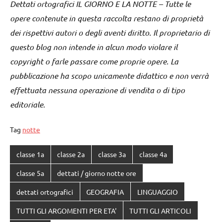
Dettati ortografici IL GIORNO E LA NOTTE – Tutte le
opere contenute in questa raccolta restano di proprietà
dei rispettivi autori o degli aventi diritto. Il proprietario di
questo blog non intende in alcun modo violare il
copyright o farle passare come proprie opere. La
pubblicazione ha scopo unicamente didattico e non verrà
effettuata nessuna operazione di vendita o di tipo
editoriale.
Tag
notte
classe 1a
classe 2a
classe 3a
classe 4a
classe 5a
dettati / giorno notte ore
dettati ortografici
GEOGRAFIA
LINGUAGGIO
TUTTI GLI ARGOMENTI PER ETA'
TUTTI GLI ARTICOLI