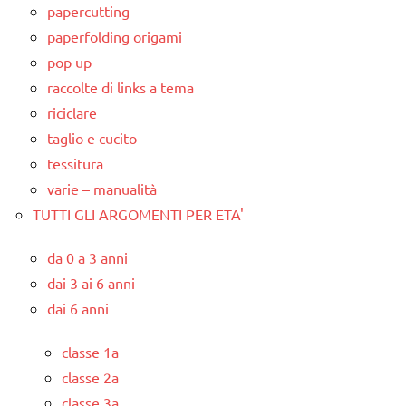
papercutting
paperfolding origami
pop up
raccolte di links a tema
riciclare
taglio e cucito
tessitura
varie – manualità
TUTTI GLI ARGOMENTI PER ETA'
da 0 a 3 anni
dai 3 ai 6 anni
dai 6 anni
classe 1a
classe 2a
classe 3a