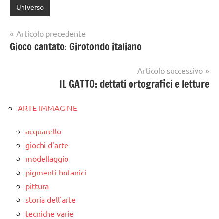
Universo
Navigazione
Articolo precedente
Gioco cantato: Girotondo italiano
articoli
Articolo successivo
IL GATTO: dettati ortografici e letture
ARTE IMMAGINE
acquarello
giochi d'arte
modellaggio
pigmenti botanici
pittura
storia dell'arte
tecniche varie