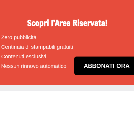
Scopri l’Area Riservata!
Zero pubblicità
Centinaia di stampabili gratuiti
Contenuti esclusivi
ABBONATI ORA
Nessun rinnovo automatico