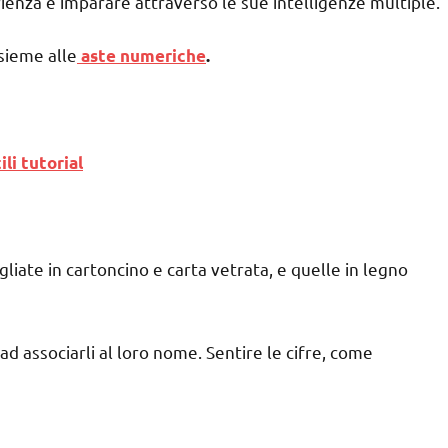
ienza e imparare attraverso le sue intelligenze multiple.
sieme alle
aste numeriche
.
li tutorial
gliate in cartoncino e carta vetrata, e quelle in legno
ad associarli al loro nome. Sentire le cifre, come