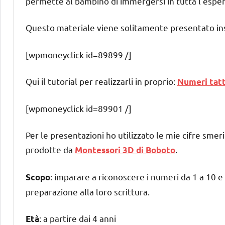
permette al bambino di immergersi in tutta l’esper
Questo materiale viene solitamente presentato in
[wpmoneyclick id=89899 /]
Qui il tutorial per realizzarli in proprio:
Numeri tatti
[wpmoneyclick id=89901 /]
Per le presentazioni ho utilizzato le mie cifre smeri
prodotte da
.
Montessori 3D di Boboto
: imparare a riconoscere i numeri da 1 a 10 e 
Scopo
preparazione alla loro scrittura.
: a partire dai 4 anni
Età