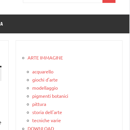
per:
TA
ARTE IMMAGINE
acquarello
giochi d'arte
modellaggio
pigmenti botanici
pittura
storia dell'arte
tecniche varie
e
DOWNLOAD