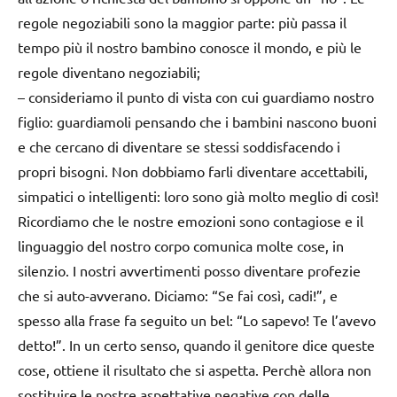
regole negoziabili sono la maggior parte: più passa il
tempo più il nostro bambino conosce il mondo, e più le
regole diventano negoziabili;
–
consideriamo il punto di vista con cui guardiamo nostro
figlio:
guardiamoli pensando che i bambini nascono buoni
e che cercano di diventare se stessi soddisfacendo i
propri bisogni. Non dobbiamo farli diventare accettabili,
simpatici o intelligenti: loro sono già molto meglio di così!
Ricordiamo che le nostre emozioni sono contagiose e il
linguaggio del nostro corpo comunica molte cose, in
silenzio. I nostri avvertimenti posso diventare profezie
che si auto-avverano. Diciamo: “Se fai così, cadi!”, e
spesso alla frase fa seguito un bel: “Lo sapevo! Te l’avevo
detto!”. In un certo senso, quando il genitore dice queste
cose, ottiene il risultato che si aspetta. Perchè allora non
sostituire le nostre aspettative negative con delle