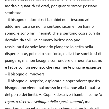
merito a quantità ed orari, per quanto strane possano
sembrare;
–
il bisogno di dormire
: i bambini non riescono ad
addormentarsi se non si sentono sicuri e non hanno
sonno, e sono rari i neonati che si sentono così sicuri da
dormire da soli. Un neonato inoltre non può
rassicurarsi da solo: lasciarlo piangere lo getta nella
disperazione, poi nello sconforto, e alla fine smette sì di
piangere, ma non bisogna confondere un neonato calmo
e felice con un neonato che reprime le proprie esigenze;
–
il bisogno di muoversi
;
–
il bisogno di scoprire, esplorare e apprendere
: questo
bisogno non viene mai messo in relazione alla tematica
del porre dei limiti. A. Gopnik descrive i bambini come ‘
il
reparto ricerca e sviluppo della specie umana
‘, ma
pensiamo a quanto spesso la passione dei nostri piccoli