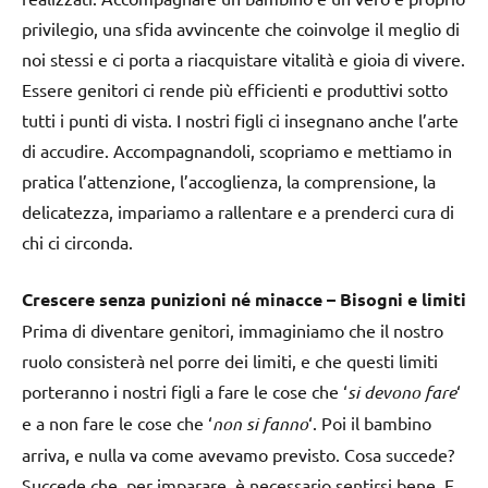
privilegio, una sfida avvincente che coinvolge il meglio di
noi stessi e ci porta a riacquistare vitalità e gioia di vivere.
Essere genitori ci rende più efficienti e produttivi sotto
tutti i punti di vista. I nostri figli ci insegnano anche l’arte
di accudire. Accompagnandoli, scopriamo e mettiamo in
pratica l’attenzione, l’accoglienza, la comprensione, la
delicatezza, impariamo a rallentare e a prenderci cura di
chi ci circonda.
Crescere senza punizioni né minacce – Bisogni e limiti
Prima di diventare genitori, immaginiamo che il nostro
ruolo consisterà nel porre dei limiti, e che questi limiti
porteranno i nostri figli a fare le cose che ‘
si devono fare
‘
e a non fare le cose che ‘
non si fanno
‘. Poi il bambino
arriva, e nulla va come avevamo previsto. Cosa succede?
Succede che, per imparare, è necessario sentirsi bene. E