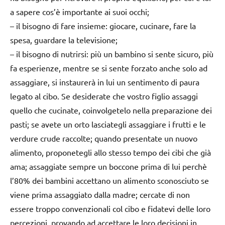
a sapere cos’è importante ai suoi occhi;
–
il bisogno di fare insieme
: giocare, cucinare, fare la
spesa, guardare la televisione;
–
il bisogno di nutrirsi
: più un bambino si sente sicuro, più
fa esperienze, mentre se si sente forzato anche solo ad
assaggiare, si instaurerà in lui un sentimento di paura
legato al cibo. Se desiderate che vostro figlio assaggi
quello che cucinate, coinvolgetelo nella preparazione dei
pasti; se avete un orto lasciategli assaggiare i frutti e le
verdure crude raccolte; quando presentate un nuovo
alimento, proponetegli allo stesso tempo dei cibi che già
ama; assaggiate sempre un boccone prima di lui perchè
l’80% dei bambini accettano un alimento sconosciuto se
viene prima assaggiato dalla madre; cercate di non
essere troppo convenzionali col cibo e fidatevi delle loro
percezioni, provando ad accettare le loro decisioni in