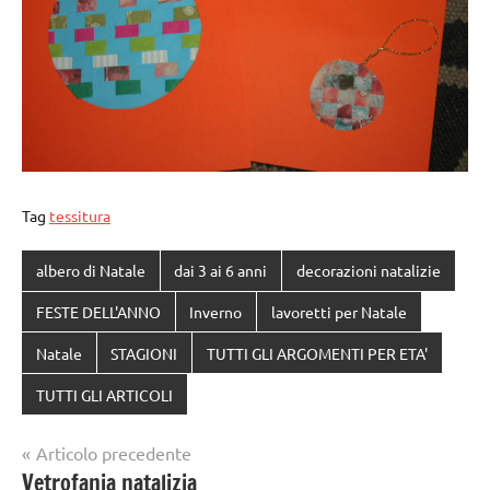
Tag
tessitura
albero di Natale
dai 3 ai 6 anni
decorazioni natalizie
FESTE DELL'ANNO
Inverno
lavoretti per Natale
Natale
STAGIONI
TUTTI GLI ARGOMENTI PER ETA'
TUTTI GLI ARTICOLI
Navigazione
Articolo precedente
Vetrofania natalizia