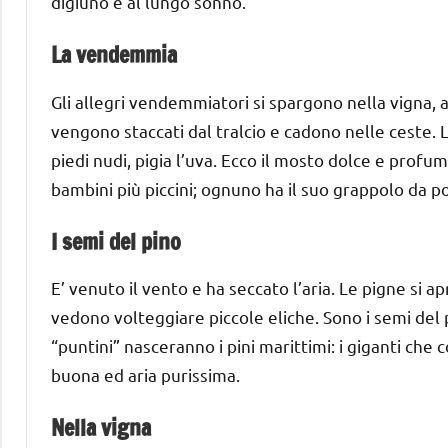
digiuno e al lungo sonno.
La vendemmia
Gli allegri vendemmiatori si spargono nella vigna, ar
vengono staccati dal tralcio e cadono nelle ceste. 
piedi nudi, pigia l’uva. Ecco il mosto dolce e profuma
bambini più piccini; ognuno ha il suo grappolo da po
I semi del pino
E’ venuto il vento e ha seccato l’aria. Le pigne si a
vedono volteggiare piccole eliche. Sono i semi del p
“puntini” nasceranno i pini marittimi: i giganti ch
buona ed aria purissima.
Nella vigna