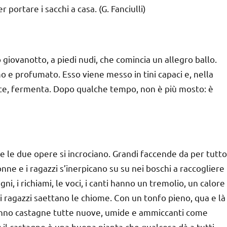
 portare i sacchi a casa. (G. Fanciulli)
o giovanotto, a piedi nudi, che comincia un allegro ballo.
imo e profumato. Esso viene messo in tini capaci e, nella
dice, fermenta. Dopo qualche tempo, non è più mosto: è
e le due opere si incrociano. Grandi faccende da per tutto
nne e i ragazzi s’inerpicano su su nei boschi a raccogliere
i, i richiami, le voci, i canti hanno un tremolio, un calore
i ragazzi saettano le chiome. Con un tonfo pieno, qua e là 
ranno castagne tutte nuove, umide e ammiccanti come
 il castagno è una buona pianta che qualcosa dà a tutti.