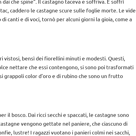
 dai che spine”. Il castagno taceva e soffriva. E soffrì
c tac, caddero le castagne scure sulle foglie morte. Le vide
i canti e di voci, tornò per alcuni giorni la gioia, come a
ri vistosi, bensì dei fiorellini minuti e modesti. Questi,
 dolce nettare che essi contengono, si sono poi trasformati
ssi grappoli color d’oro e di rubino che sono un frutto
r il bosco. Dai ricci secchi e spaccati, le castagne sono
 Le castagne vengono gettate nel paniere, che ciascuno di
fie, lustre! I ragazzi vuotano i panieri colmi nei sacchi,