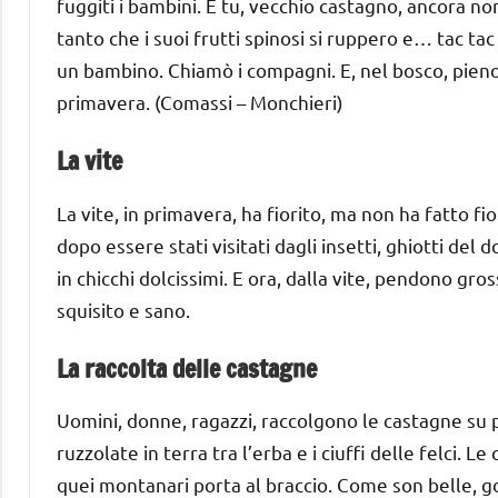
fuggiti i bambini. E tu, vecchio castagno, ancora non
tanto che i suoi frutti spinosi si ruppero e… tac ta
un bambino. Chiamò i compagni. E, nel bosco, pieno d
primavera. (Comassi – Monchieri)
La vite
La vite, in primavera, ha fiorito, ma non ha fatto fio
dopo essere stati visitati dagli insetti, ghiotti del
in chicchi dolcissimi. E ora, dalla vite, pendono gro
squisito e sano.
La raccolta delle castagne
Uomini, donne, ragazzi, raccolgono le castagne su pe
ruzzolate in terra tra l’erba e i ciuffi delle felci.
quei montanari porta al braccio. Come son belle, gon