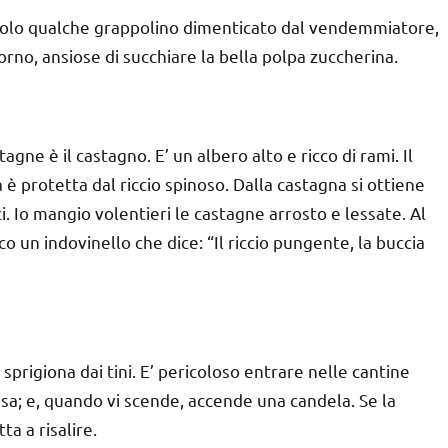
o solo qualche grappolino dimenticato dal vendemmiatore,
rno, ansiose di succhiare la bella polpa zuccherina.
agne è il castagno. E’ un albero alto e ricco di rami. Il
è protetta dal riccio spinoso. Dalla castagna si ottiene
i. Io mangio volentieri le castagne arrosto e lessate. Al
o un indovinello che dice: “Il riccio pungente, la buccia
sprigiona dai tini. E’ pericoloso entrare nelle cantine
sa; e, quando vi scende, accende una candela. Se la
ta a risalire.