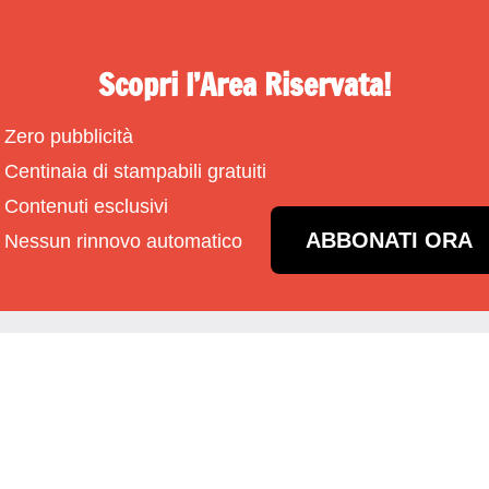
Scopri l’Area Riservata!
Zero pubblicità
Centinaia di stampabili gratuiti
Contenuti esclusivi
ABBONATI ORA
Nessun rinnovo automatico