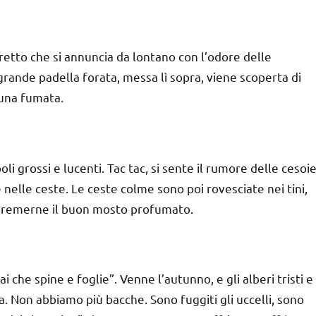
rretto che si annuncia da lontano con l’odore delle
a grande padella forata, messa lì sopra, viene scoperta di
 una fumata.
li grossi e lucenti. Tac tac, si sente il rumore delle cesoi
e nelle ceste. Le ceste colme sono poi rovesciate nei tini,
 spremerne il buon mosto profumato.
i che spine e foglie”. Venne l’autunno, e gli alberi tristi e
. Non abbiamo più bacche. Sono fuggiti gli uccelli, sono