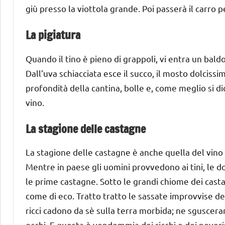
giù presso la viottola grande. Poi passerà il carro per
La pigiatura
Quando il tino è pieno di grappoli, vi entra un bald
Dall’uva schiacciata esce il succo, il mosto dolciss
profondità della cantina, bolle e, come meglio si 
vino.
La stagione delle castagne
La stagione delle castagne è anche quella del vino 
Mentre in paese gli uomini provvedono ai tini, le do
le prime castagne. Sotto le grandi chiome dei castagn
come di eco. Tratto tratto le sassate improvvise de
ricci cadono da sè sulla terra morbida; ne sgusce
occhi. E questa è vendemmia dei ricchi e dei poveri;