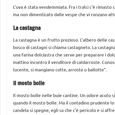
L’uva è stata vendemmiata. Fra i tralci c’è rimast
ma non dimenticato dalle vespe che vi ronzano atto
La castagna
La castagna è un frutto prezioso. L’albero delle cast
bosco di castagni si chiama castagneto. La castagna 
una farina dolciastra che serve per preparare i dolc
mattino incontro il venditore di caldarroste. Conosc
lucente, si mangiano cotte, arroste o ballotte”.
Il mosto bolle
Il mosto bolle nelle buie cantine. Un odore acuto si 
quando il mosto bolle. Ma il contadino prudente lo 
candela si spegne, egli sa che c’è pericolo e si affret