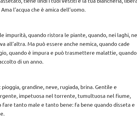
setato, tiene lindi i tuoi vestiti e la tua biancheria, liber
ora. Ama l’acqua che è amica dell’uomo.
le impurità, quando ristora le piante, quando, nei laghi, ne
riva all’altra. Ma può essere anche nemica, quando cade
ggio, quando è impura e può trasmettere malattie, quando
accolto di un anno.
 pioggia, grandine, neve, rugiada, brina. Gentile e
sorgente, impetuosa nel torrente, tumultuosa nel fiume,
ò fare tanto male e tanto bene: fa bene quando disseta e
e.