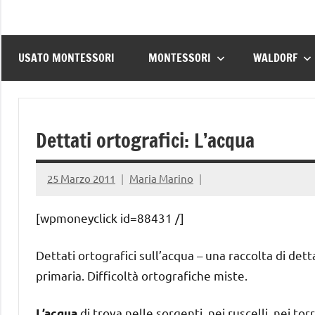
USATO MONTESSORI
MONTESSORI
WALDORF
Dettati ortografici: L’acqua
25 Marzo 2011
Maria Marino
[wpmoneyclick id=88431 /]
Dettati ortografici sull’acqua – una raccolta di detta
primaria. Difficoltà ortografiche miste.
di trova nelle sorgenti, nei ruscelli, nei tor
L’acqua