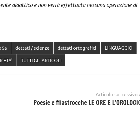
ente didattico e non verrà effettuata nessuna operazione di
e 5a
dettati / scienze
dettati ortografici
LINGUAGGIO
R ETA'
TUTTI GLI ARTICOLI
Articolo successivo
Poesie e filastrocche LE ORE E L’OROLOGI