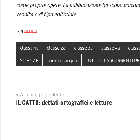
come proprie opere. La pubblicazione ha scopo unicam
vendita o di tipo editoriale.
Tag
acqua
classe 1a
classe 2a
classe 3a
classe 4a
class
SCIENZE
scienze: acqua
TUTTI GLI ARGOMENTI PE
Navigazione
Articolo precedente
IL GATTO: dettati ortografici e letture
articoli