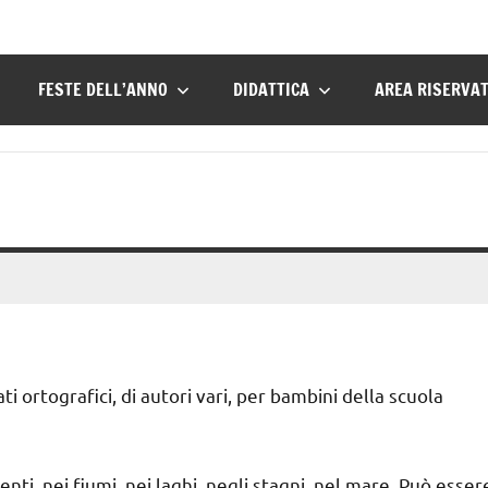
FESTE DELL’ANNO
DIDATTICA
AREA RISERVA
ti ortografici, di autori vari, per bambini della scuola
renti, nei fiumi, nei laghi, negli stagni, nel mare. Può esser