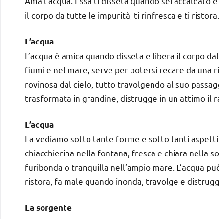
Ama l’acqua. Essa ti disseta quando sei accaldato e as
il corpo da tutte le impurità, ti rinfresca e ti rist
L’acqua
L’acqua è amica quando disseta e libera il corpo dal
fiumi e nel mare, serve per potersi recare da una 
rovinosa dal cielo, tutto travolgendo al suo passa
trasformata in grandine, distrugge in un attimo il r
L’acqua
La vediamo sotto tante forme e sotto tanti aspetti:
chiacchierina nella fontana, fresca e chiara nella 
furibonda o tranquilla nell’ampio mare. L’acqua pu
ristora, fa male quando inonda, travolge e distrugg
La sorgente