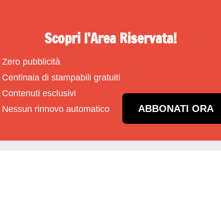
Scopri l’Area Riservata!
Zero pubblicità
Centinaia di stampabili gratuiti
Contenuti esclusivi
ABBONATI ORA
Nessun rinnovo automatico