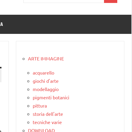
per:
TA
ARTE IMMAGINE
acquarello
giochi d'arte
modellaggio
pigmenti botanici
pittura
storia dell'arte
tecniche varie
DOWNLOAD
e