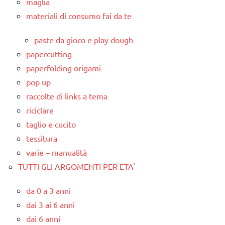
maglia
materiali di consumo fai da te
paste da gioco e play dough
papercutting
paperfolding origami
pop up
raccolte di links a tema
riciclare
taglio e cucito
tessitura
varie – manualità
TUTTI GLI ARGOMENTI PER ETA'
da 0 a 3 anni
dai 3 ai 6 anni
dai 6 anni