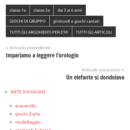
classe 1a
classe 2a
dai 3 ai 6 anni
GIOCHI DI GRUPPO
girotondi e giochi cantati
TUTTI GLI ARGOMENTI PER ETA'
TUTTI GLI ARTICOLI
Navigazione
Articolo precedente
Impariamo a leggere l’orologio
articoli
Articolo successivo
Un elefante si dondolava
ARTE IMMAGINE
acquarello
giochi d'arte
modellaggio
pigmenti botanici