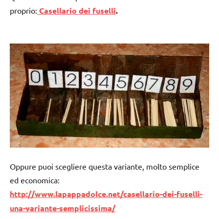
proprio:
Casellario dei fuselli
.
Oppure puoi scegliere questa variante, molto semplice
ed economica:
http://www.lapappadolce.net/casellario-dei-fuselli-
una-variante-semplicissima/