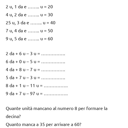
2 u, 1 da e …….. u = 20
4 u, 2 da e …….. u = 30
25 u, 3 da e …….. u = 40
7 u, 4 da e …….. u = 50
9 u, 5 da e …….. u = 60
2 da + 6 u – 3 u = …………….
6 da + 0 u – 5 u = …………….
4 da + 8 u – 7 u = …………….
5 da + 7 u – 3 u = …………….
8 da + 1 u – 11 u = …………….
9 da + 7 u – 97 u = …………….
Quante unità mancano al numero 8 per formare la
decina?
Quanto manca a 35 per arrivare a 60?