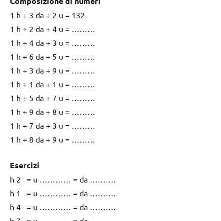
Composizione di numeri
1 h + 3 da + 2 u = 132
1 h + 2 da + 4 u = ………
1 h + 4 da + 3 u = ………
1 h + 6 da + 5 u = ………
1 h + 3 da + 9 u = ………
1 h + 1 da + 1 u = ………
1 h + 5 da + 7 u = ………
1 h + 9 da + 8 u = ………
1 h + 7 da + 3 u = ………
1 h + 8 da + 9 u = ………
Esercizi
h 2 = u ………… = da ……….
h 1 = u ………… = da ……….
h 4 = u ………… = da ……….
h 7 = u ………… = da ……….