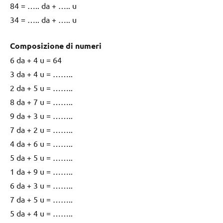
84 = ….. da + ….. u
34 = ….. da + ….. u
Composizione di numeri
6 da + 4 u = 64
3 da + 4 u = ……..
2 da + 5 u = ……..
8 da + 7 u = ……..
9 da + 3 u = ……..
7 da + 2 u = ……..
4 da + 6 u = ……..
5 da + 5 u = ……..
1 da + 9 u = ……..
6 da + 3 u = ……..
7 da + 5 u = ……..
5 da + 4 u = ……..