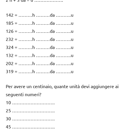
142 = ………h ………da ……….u
185 = ………h ………da ……….u
126 = ………h ………da ……….u
232 = ………h ………da ……….u
324 = ………h ………da ……….u
132 = ………h ………da ……….u
202 = ………h ………da ……….u
319 = ………h ………da ……….u
Per avere un centinaio, quante unità devi aggiungere ai
seguenti numeri?
10 ……………………….
25 ……………………….
30 ……………………….
45 ……………………….