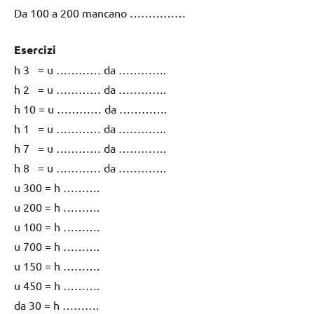
Da 100 a 200 mancano ……………
Esercizi
h 3 = u ………… da ………….
h 2 = u ………… da ………….
h 10 = u ………… da ………….
h 1 = u ………… da ………….
h 7 = u ………… da ………….
h 8 = u ………… da ………….
u 300 = h ……….
u 200 = h ……….
u 100 = h ……….
u 700 = h ……….
u 150 = h ……….
u 450 = h ……….
da 30 = h ……….