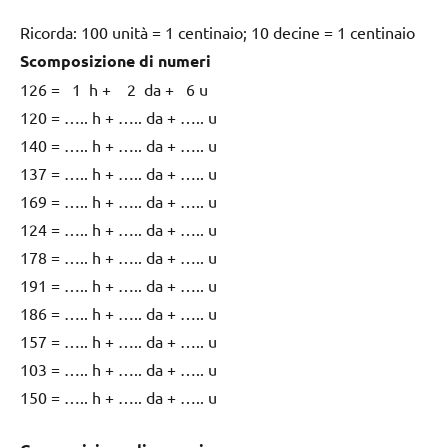
Ricorda: 100 unità = 1 centinaio; 10 decine = 1 centinaio
Scomposizione di numeri
126 = 1 h + 2 da + 6 u
120 = ….. h + ….. da + ….. u
140 = ….. h + ….. da + ….. u
137 = ….. h + ….. da + ….. u
169 = ….. h + ….. da + ….. u
124 = ….. h + ….. da + ….. u
178 = ….. h + ….. da + ….. u
191 = ….. h + ….. da + ….. u
186 = ….. h + ….. da + ….. u
157 = ….. h + ….. da + ….. u
103 = ….. h + ….. da + ….. u
150 = ….. h + ….. da + ….. u