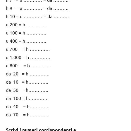
h 9 = u ………… = da ……….
h 10 = u ………… = da ……….
u 200 = h ………….
u 100 = h ………….
u 400 = h ………….
u 700 = h ………….
u 1.000 = h ………….
u 800 = h ………….
da 20 = h ………….
da 10 = h………….
da 50 = h………….
da 100 = h………….
da 40 = h………….
da 70 = h………….
Scrivi i numeri corrispondenti a