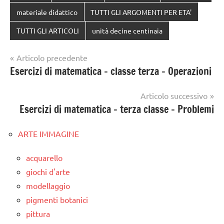
materiale didattico
TUTTI GLI ARGOMENTI PER ETA'
TUTTI GLI ARTICOLI
unità decine centinaia
Navigazione
Articolo precedente
Esercizi di matematica – classe terza – Operazioni
articoli
Articolo successivo
Esercizi di matematica – terza classe – Problemi
ARTE IMMAGINE
acquarello
giochi d'arte
modellaggio
pigmenti botanici
pittura