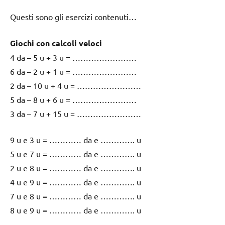
Questi sono gli esercizi contenuti…
Giochi con calcoli veloci
4 da – 5 u + 3 u = ……………………
6 da – 2 u + 1 u = ……………………
2 da – 10 u + 4 u = ……………………
5 da – 8 u + 6 u = ……………………
3 da – 7 u + 15 u = ……………………
9 u e 3 u = ………… da e …………. u
5 u e 7 u = ………… da e …………. u
2 u e 8 u = ………… da e …………. u
4 u e 9 u = ………… da e …………. u
7 u e 8 u = ………… da e …………. u
8 u e 9 u = ………… da e …………. u