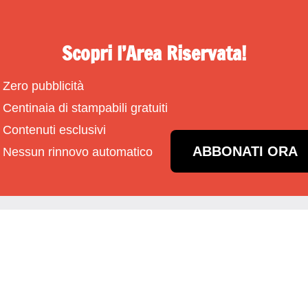
Scopri l’Area Riservata!
Zero pubblicità
Centinaia di stampabili gratuiti
Contenuti esclusivi
ABBONATI ORA
Nessun rinnovo automatico