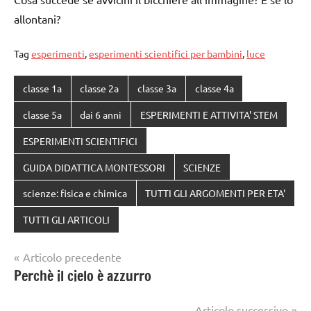
allontani?
Tag
esperimenti
,
esperimenti scientifici per bambini
,
luce
classe 1a
classe 2a
classe 3a
classe 4a
classe 5a
dai 6 anni
ESPERIMENTI E ATTIVITA' STEM
ESPERIMENTI SCIENTIFICI
GUIDA DIDATTICA MONTESSORI
SCIENZE
scienze: fisica e chimica
TUTTI GLI ARGOMENTI PER ETA'
TUTTI GLI ARTICOLI
Navigazione
Articolo precedente
Perchè il cielo è azzurro
articoli
Articolo successivo