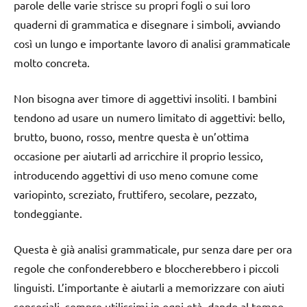
parole delle varie strisce su propri fogli o sui loro
quaderni di grammatica e disegnare i simboli, avviando
così un lungo e importante lavoro di analisi grammaticale
molto concreta.
Non bisogna aver timore di aggettivi insoliti. I bambini
tendono ad usare un numero limitato di aggettivi: bello,
brutto, buono, rosso, mentre questa è un’ottima
occasione per aiutarli ad arricchire il proprio lessico,
introducendo aggettivi di uso meno comune come
variopinto, screziato, fruttifero, secolare, pezzato,
tondeggiante.
Questa è già analisi grammaticale, pur senza dare per ora
regole che confonderebbero e bloccherebbero i piccoli
linguisti. L’importante è aiutarli a memorizzare con aiuti
sensoriali, sempre utilissimi in ogni età, dando al tempo