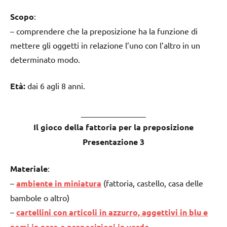
Scopo
:
– comprendere che la preposizione ha la funzione di
mettere gli oggetti in relazione l’uno con l’altro in un
determinato modo.
Età:
dai 6 agli 8 anni.
________________
Il gioco della fattoria per la preposizione
Presentazione 3
Materiale
:
–
ambiente in miniatura
(fattoria, castello, casa delle
bambole o altro)
–
cartellini con articoli in azzurro, aggettivi in blu e
nomi in nero e preposizioni in verde