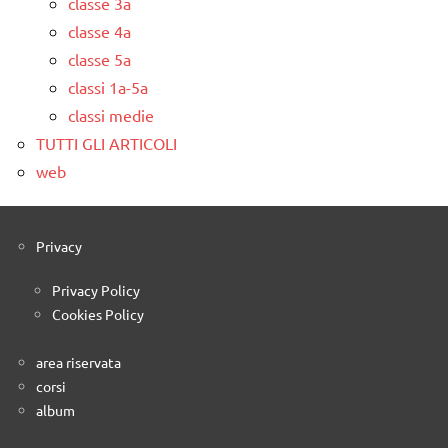
classe 3a
classe 4a
classe 5a
classi 1a-5a
classi medie
TUTTI GLI ARTICOLI
web
Privacy
Privacy Policy
Cookies Policy
area riservata
corsi
album