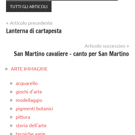
TUTTI GLI ARTICOLI
Navigazione
Articolo precedente
Lanterna di cartapesta
articoli
Articolo successivo
San Martino cavaliere – canto per San Martino
ARTE IMMAGINE
acquarello
giochi d'arte
modellaggio
pigmenti botanici
pittura
storia dell'arte
tecniche varie