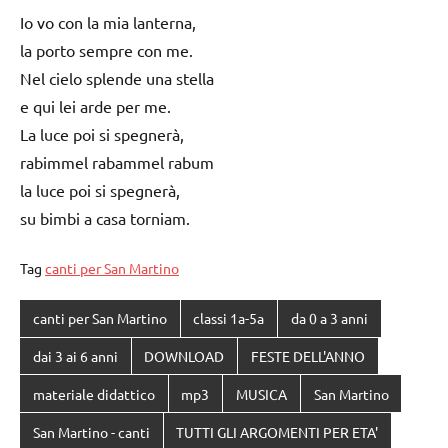
Io vo con la mia lanterna,
la porto sempre con me.
Nel cielo splende una stella
e qui lei arde per me.
La luce poi si spegnerà,
rabimmel rabammel rabum
la luce poi si spegnerà,
su bimbi a casa torniam.
Tag
canti per San Martino
canti per San Martino
classi 1a-5a
da 0 a 3 anni
dai 3 ai 6 anni
DOWNLOAD
FESTE DELL'ANNO
materiale didattico
mp3
MUSICA
San Martino
San Martino - canti
TUTTI GLI ARGOMENTI PER ETA'