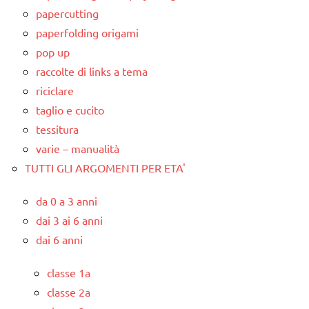
papercutting
paperfolding origami
pop up
raccolte di links a tema
riciclare
taglio e cucito
tessitura
varie – manualità
TUTTI GLI ARGOMENTI PER ETA'
da 0 a 3 anni
dai 3 ai 6 anni
dai 6 anni
classe 1a
classe 2a