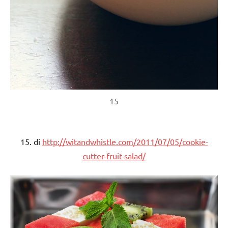
15
15. di
http://witandwhistle.com/2011/07/05/cookie-
cutter-fruit-salad/