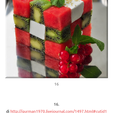
16
16.
di
http://gurman1970.livejournal.com/1497.html#cutid1