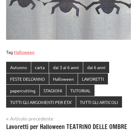
Tag
Halloween
Autunno
carta
dai 3 ai 6 anni
dai 6 anni
FESTE DELL'ANNO
Halloween
LAVORETTI
papercutting
STAGIONI
TUTORIAL
TUTTI GLI ARGOMENTI PER ETA'
TUTTI GLI ARTICOLI
Navigazione
Articolo precedente
Lavoretti per Halloween TEATRINO DELLE OMBRE
articoli