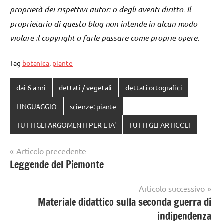
proprietà dei rispettivi autori o degli aventi diritto. Il
proprietario di questo blog non intende in alcun modo
violare il copyright o farle passare come proprie opere.
Tag
botanica
,
piante
dai 6 anni
dettati / vegetali
dettati ortografici
LINGUAGGIO
scienze: piante
TUTTI GLI ARGOMENTI PER ETA'
TUTTI GLI ARTICOLI
Navigazione
Articolo precedente
Leggende del Piemonte
articoli
Articolo successivo
Materiale didattico sulla seconda guerra di
indipendenza