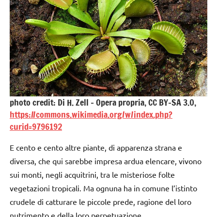
photo credit: Di H. Zell – Opera propria, CC BY-SA 3.0,
https://commons.wikimedia.org/w/index.php?
curid=9796192
E cento e cento altre piante, di apparenza strana e
diversa, che qui sarebbe impresa ardua elencare, vivono
sui monti, negli acquitrini, tra le misteriose folte
vegetazioni tropicali. Ma ognuna ha in comune l’istinto
crudele di catturare le piccole prede, ragione del loro
nutrimento e della loro perpetuazione.