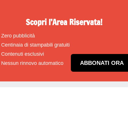
Scopri l’Area Riservata!
Zero pubblicità
Centinaia di stampabili gratuiti
Contenuti esclusivi
ABBONATI ORA
Nessun rinnovo automatico